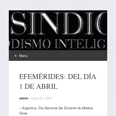
EL SINDICAL
Periodismo Inteligente
Menú
Ir
al
EFEMÉRIDES: DEL DÍA
contenido
1 DE ABRIL
admin
/
marzo 31, 2021
– Argentina: Día Nacional del Donante de Médula
Ósea