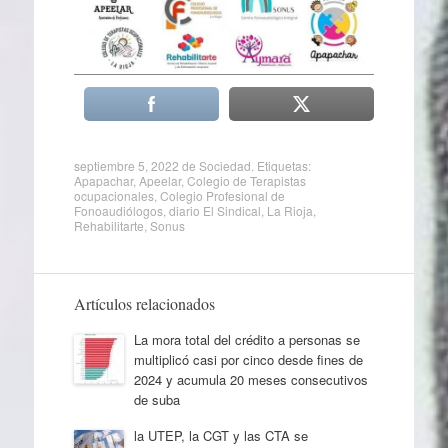
septiembre 5, 2022
de
Sociedad
. Etiquetas:
Apapachar
,
Apeelar
,
Colegio de Terapistas
ocupacionales
,
Colegio Profesional de
Fonoaudiólogos
,
diario El Sindical
,
La Rioja
,
Rehabilitarte
,
Sonus
Artículos relacionados
La mora total del crédito a personas se
multiplicó casi por cinco desde fines de
2024 y acumula 20 meses consecutivos
de suba
la UTEP, la CGT y las CTA se