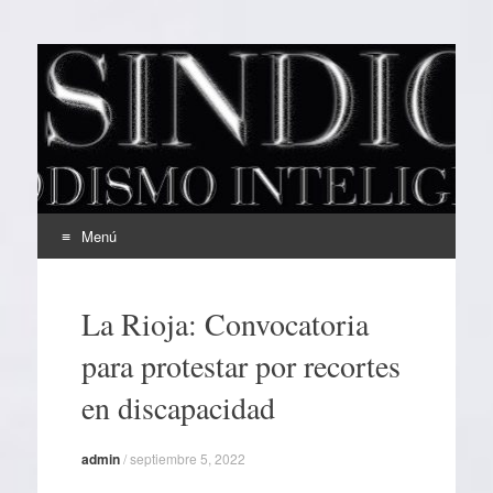
EL SINDICAL
Periodismo Inteligente
Menú
Ir
al
La Rioja: Convocatoria
contenido
para protestar por recortes
en discapacidad
admin
/
septiembre 5, 2022