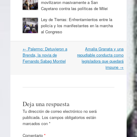
movilizaron masivamente a San
Cayetano contra las políticas de Milei
Ley de Tierras: Enfrentamientos entre la
policía y los manifestantes en la marcha
al Congreso
Navegación
←
Palermo: Detuvieron a
Amalia Granata y una
por
Brenda, la novia de
repudiable conducta como
artículos
Fernando Sabag Montiel
legisladora que quedará
impune
→
Deja una respuesta
Tu dirección de correo electrónico no será
publicada.
Los campos obligatorios están
marcados con
*
Comentario
*