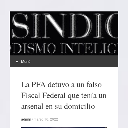
EL SINDICAL
Periodismo Inteligente
Menú
Ir
al
La PFA detuvo a un falso
contenido
Fiscal Federal que tenía un
arsenal en su domicilio
admin
/
marzo 16, 2022