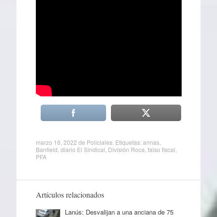
marzo 16, 2022
de
Policiales
. Etiquetas:
armas
,
Banfield
,
diario El Sindical
,
División Roca
,
falso fiscal
,
PFA
Artículos relacionados
Lanús: Desvalijan a una anciana de 75