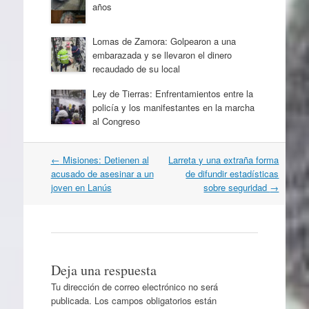
años
Lomas de Zamora: Golpearon a una
embarazada y se llevaron el dinero
recaudado de su local
Ley de Tierras: Enfrentamientos entre la
policía y los manifestantes en la marcha
al Congreso
Navegación
←
Misiones: Detienen al
Larreta y una extraña forma
por
acusado de asesinar a un
de difundir estadísticas
artículos
joven en Lanús
sobre seguridad
→
Deja una respuesta
Tu dirección de correo electrónico no será
publicada.
Los campos obligatorios están