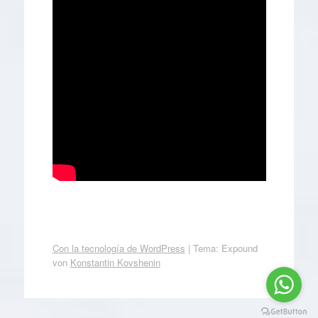
Con la tecnología de WordPress
|
Tema: Expound
von
Konstantin Kovshenin