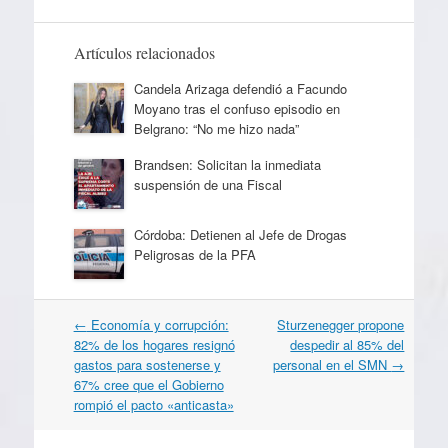
Artículos relacionados
Candela Arizaga defendió a Facundo
Moyano tras el confuso episodio en
Belgrano: “No me hizo nada”
Brandsen: Solicitan la inmediata
suspensión de una Fiscal
Córdoba: Detienen al Jefe de Drogas
Peligrosas de la PFA
Navegación
←
Economía y corrupción:
Sturzenegger propone
por
82% de los hogares resignó
despedir al 85% del
artículos
gastos para sostenerse y
personal en el SMN
→
67% cree que el Gobierno
rompió el pacto «anticasta»