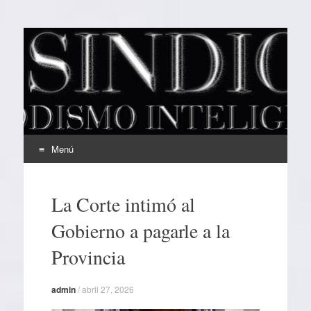
EL SINDICAL
Periodismo Inteligente
Menú
Ir
al
La Corte intimó al
contenido
Gobierno a pagarle a la
Provincia
admin
/
abril 27, 2026