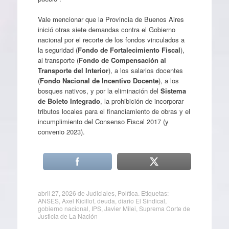
Vale mencionar que la Provincia de Buenos Aires
inició otras siete demandas contra el Gobierno
nacional por el recorte de los fondos vinculados a
la seguridad (
Fondo de Fortalecimiento Fiscal
),
al transporte (
Fondo de Compensación al
Transporte del Interior
), a los salarios docentes
(
Fondo Nacional de Incentivo Docente
), a los
bosques nativos, y por la eliminación del
Sistema
de Boleto Integrado
, la prohibición de incorporar
tributos locales para el financiamiento de obras y el
incumplimiento del Consenso Fiscal 2017 (y
convenio 2023).
abril 27, 2026
de
Judiciales
,
Política
. Etiquetas:
ANSES
,
Axel Kicillof
,
deuda
,
diario El Sindical
,
gobierno nacional
,
IPS
,
Javier Milei
,
Suprema Corte de
Justicia de La Nación