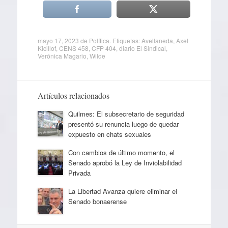
mayo 17, 2023
de
Política
. Etiquetas:
Avellaneda
,
Axel
Kicillof
,
CENS 458
,
CFP 404
,
diario El Sindical
,
Verónica Magario
,
Wilde
Artículos relacionados
Quilmes: El subsecretario de seguridad
presentó su renuncia luego de quedar
expuesto en chats sexuales
Con cambios de último momento, el
Senado aprobó la Ley de Inviolabilidad
Privada
La Libertad Avanza quiere eliminar el
Senado bonaerense