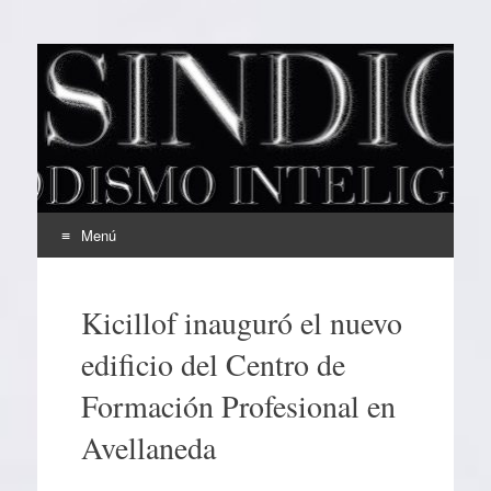
EL SINDICAL
Periodismo Inteligente
Menú
Ir
al
Kicillof inauguró el nuevo
contenido
edificio del Centro de
Formación Profesional en
Avellaneda