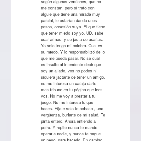
según algunas versiones, que no
me constan, pero si trato con
alguie que tiene una mirada muy
parcial, le estarían dando unos
pesos, obsesión suya. El que tiene
que tener miedo soy yo, UD, sabe
usar armas, y se jacta de usarlas.
Yo solo tengo mi palabra. Cual es
su miedo. Y lo responsabilizó de lo
que me pueda pasar. No se cual
es insulto al intendente decir que
soy un aliado, vos no podes ni
siquiera jactarte de tener un amigo,
no me interesa un carajo darte
mas tribuna en tu página que lees
vos. No me voy a prestar a tu
juego. No me interesa lo que
haces. Fíjate solo te achaco , una
vergüenza, burlarte de mi salud. Te
pinta entero. Ahora entiendo al
perro. Y repito nunca te mande
operar a nadie, y nunca te pague
un peso, para hacerlo. En cambio