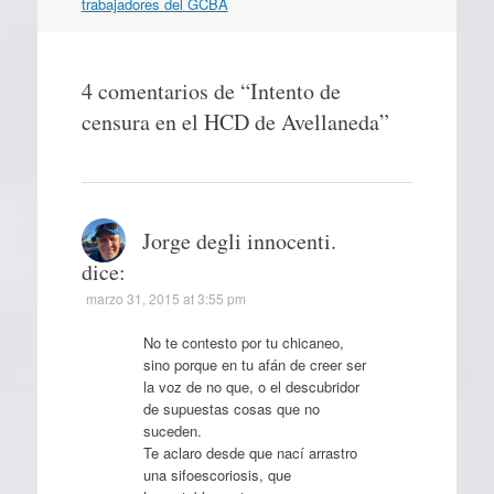
artículos
trabajadores del GCBA
4 comentarios de “
Intento de
censura en el HCD de Avellaneda
”
Jorge degli innocenti.
dice:
marzo 31, 2015 at 3:55 pm
No te contesto por tu chicaneo,
sino porque en tu afán de creer ser
la voz de no que, o el descubridor
de supuestas cosas que no
suceden.
Te aclaro desde que nací arrastro
una sifoescoriosis, que