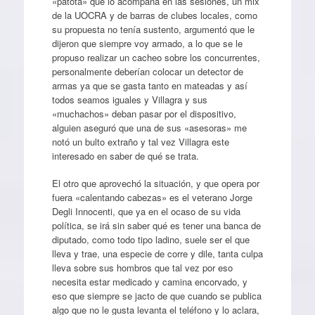
«patota» que lo acompaña en las sesiones, un mix
de la UOCRA y de barras de clubes locales, como
su propuesta no tenía sustento, argumentó que le
dijeron que siempre voy armado, a lo que se le
propuso realizar un cacheo sobre los concurrentes,
personalmente deberían colocar un detector de
armas ya que se gasta tanto en mateadas y así
todos seamos iguales y Villagra y sus
«muchachos» deban pasar por el dispositivo,
alguien aseguró que una de sus «asesoras» me
notó un bulto extraño y tal vez Villagra este
interesado en saber de qué se trata.
El otro que aprovechó la situación, y que opera por
fuera «calentando cabezas» es el veterano Jorge
Degli Innocenti, que ya en el ocaso de su vida
política, se irá sin saber qué es tener una banca de
diputado, como todo tipo ladino, suele ser el que
lleva y trae, una especie de corre y dile, tanta culpa
lleva sobre sus hombros que tal vez por eso
necesita estar medicado y camina encorvado, y
eso que siempre se jacto de que cuando se publica
algo que no le gusta levanta el teléfono y lo aclara,