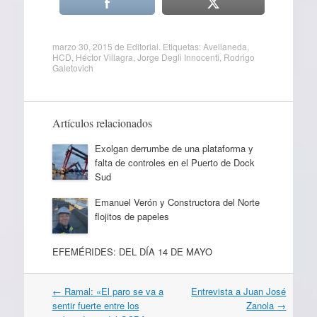
marzo 30, 2015
de
Editorial
. Etiquetas:
Avellaneda
,
HCD
,
Héctor Villagra
,
Jorge Degli Innocenti
,
Rodrigo
Galetovich
Artículos relacionados
Exolgan derrumbe de una plataforma y
falta de controles en el Puerto de Dock
Sud
Emanuel Verón y Constructora del Norte
flojitos de papeles
EFEMÉRIDES: DEL DÍA 14 DE MAYO
Navegación
←
Ramal: «El paro se va a
Entrevista a Juan José
por
sentir fuerte entre los
Zanola
→