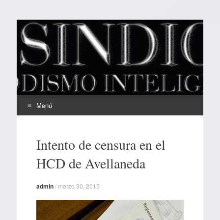
EL SINDICAL
Periodismo Inteligente
Menú
Ir
al
Intento de censura en el
contenido
HCD de Avellaneda
admin
/
marzo 30, 2015