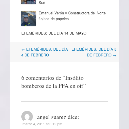
Sud
Emanuel Verón y Constructora del Norte
flojitos de papeles
EFEMÉRIDES: DEL DÍA 14 DE MAYO
Navegación
←
EFEMÉRIDES: DEL DÍA
EFEMÉRIDES: DEL DÍA 5
por
4 DE FEBRERO
DE FEBRERO
→
artículos
6 comentarios de “
Insólito
bomberos de la PFA en off
”
angel suarez
dice:
marzo 4, 2011 at 3:12 pm