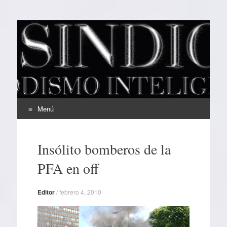
EL SINDICAL
Periodismo Inteligente
Menú
Ir
al
Insólito bomberos de la
contenido
PFA en off
Editor
/
febrero 4, 2010