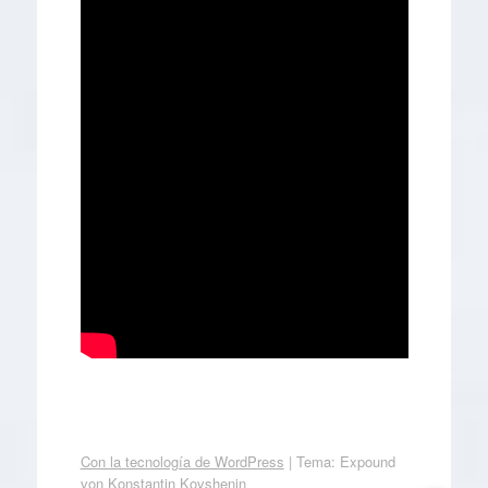
Con la tecnología de WordPress
|
Tema: Expound
von
Konstantin Kovshenin