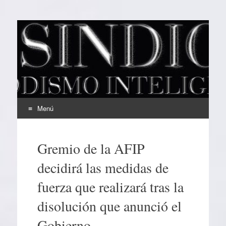
EL SINDICAL
Periodismo Inteligente
Menú
Ir
al
Gremio de la AFIP
contenido
decidirá las medidas de
fuerza que realizará tras la
disolución que anunció el
Gobierno