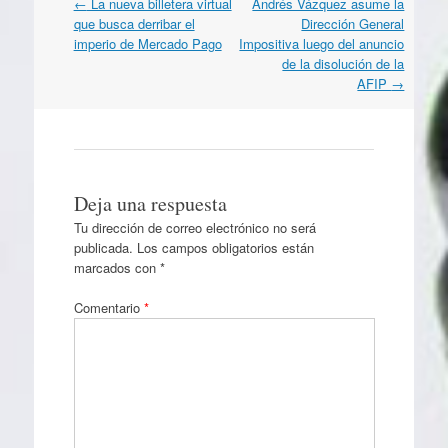
Navegación
←
La nueva billetera virtual
Andrés Vázquez asume la
por
que busca derribar el
Dirección General
artículos
imperio de Mercado Pago
Impositiva luego del anuncio
de la disolución de la
AFIP
→
Deja una respuesta
Tu dirección de correo electrónico no será
publicada.
Los campos obligatorios están
marcados con
*
Comentario
*