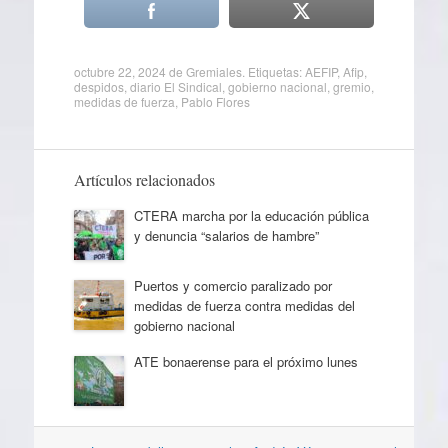
octubre 22, 2024
de
Gremiales
. Etiquetas:
AEFIP
,
Afip
,
despidos
,
diario El Sindical
,
gobierno nacional
,
gremio
,
medidas de fuerza
,
Pablo Flores
Artículos relacionados
CTERA marcha por la educación pública
y denuncia “salarios de hambre”
Puertos y comercio paralizado por
medidas de fuerza contra medidas del
gobierno nacional
ATE bonaerense para el próximo lunes