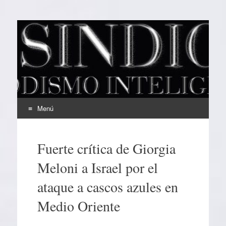
EL SINDICAL
Periodismo Inteligente
Menú
Ir
al
Fuerte crítica de Giorgia
contenido
Meloni a Israel por el
ataque a cascos azules en
Medio Oriente