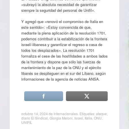
«subrayó la absoluta necesidad de garantizar
siempre la seguridad del personal de Unifil».
Y agregó que «renovó el compromiso de Italia en
este sentido»: «Estoy convencida de que,
mediante la plena aplicación de la resolución 1701,
podemos contribuir a la estabilización de la frontera
israelí-libanesa y garantizar el regreso a casa de
todos los desplazados». La resolución 1701
formaliza el cese de las hostilidades a ambos lados
de la frontera y dispone que sólo las fuerzas de
mantenimiento de la paz de la ONU y el ejército
libanés se desplieguen en el sur del Líbano, según
informaciones de la agencia de noticias ANSA.
octubre 14, 2024
de
Internacionales
. Etiquetas:
ataque
,
diario El Sindical
,
Giorgia Meloni
,
Israel
,
Italia
,
ONU
,
UNIFIL