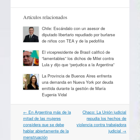
Artículos relacionados
Chile: Escándalo con un asesor de
diputado libertario repudiado por burlarse
de niños con TEA y de la pedofilia
El vicepresidente de Brasil calificó de
“lamentables” los dichos de Milei contra
Lula y dijo que “perjudica a la Argentina”
La Provincia de Buenos Aires enfrenta
una demanda en Nueva York por deuda
emitida durante la gestión de María
Eugenia Vidal
Navegación
←
En Argentina más de la
Chaco: La Unión judicial
por
mitad de las mujeres
repudia los hechos de
artículos
considera que se debe
violencia contra trabajadora
hablar abiertamente de la
judicial
→
menstruación