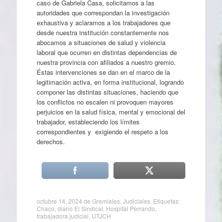
caso de Gabriela Casa, solicitamos a las
autoridades que correspondan la investigación
exhaustiva y aclaramos a los trabajadores que
desde nuestra institución constantemente nos
abocamos a situaciones de salud y violencia
laboral que ocurren en distintas dependencias de
nuestra provincia con afiliados a nuestro gremio.
Éstas intervenciones se dan en el marco de la
legitimación activa, en forma institucional, logrando
componer las distintas situaciones, haciendo que
los conflictos no escalen ni provoquen mayores
perjuicios en la salud física, mental y emocional del
trabajador, estableciendo los límites
correspondientes y exigiendo el respeto a los
derechos.
octubre 14, 2024
de
Gremiales
,
Judiciales
. Etiquetas:
Chaco
,
diario El Sindical
,
Hospital Perrando
,
trabajadora judicial
,
UTJCH