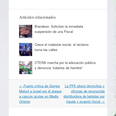
Artículos relacionados
Brandsen: Solicitan la inmediata
suspensión de una Fiscal
Crece el malestar social, el reclamo
toma las calles
CTERA marcha por la educación pública
y denuncia “salarios de hambre”
Navegación
←
Fuerte crítica de Giorgia
La PFA allanó domicilios y
por
Meloni a Israel por el ataque
oficinas de reconocida
artículos
a cascos azules en Medio
distribuidora de bebidas por
Oriente
fraude y evasión fiscal
→