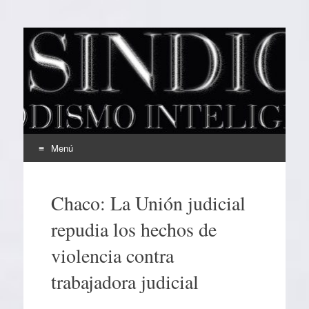
EL SINDICAL
Periodismo Inteligente
Menú
Ir
al
Chaco: La Unión judicial
contenido
repudia los hechos de
violencia contra
trabajadora judicial