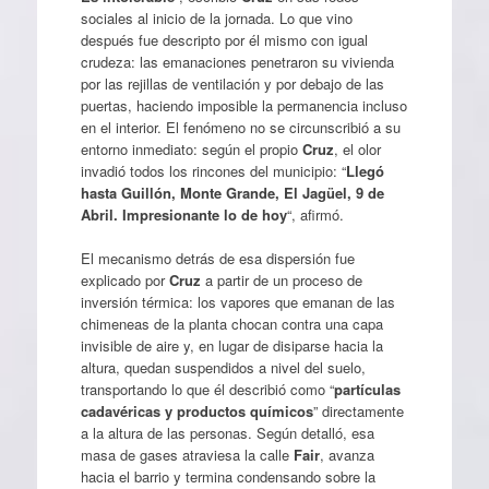
sociales al inicio de la jornada. Lo que vino
después fue descripto por él mismo con igual
crudeza: las emanaciones penetraron su vivienda
por las rejillas de ventilación y por debajo de las
puertas, haciendo imposible la permanencia incluso
en el interior. El fenómeno no se circunscribió a su
entorno inmediato: según el propio
Cruz
, el olor
invadió todos los rincones del municipio: “
Llegó
hasta Guillón, Monte Grande, El Jagüel, 9 de
Abril. Impresionante lo de hoy
“, afirmó.
El mecanismo detrás de esa dispersión fue
explicado por
Cruz
a partir de un proceso de
inversión térmica: los vapores que emanan de las
chimeneas de la planta chocan contra una capa
invisible de aire y, en lugar de disiparse hacia la
altura, quedan suspendidos a nivel del suelo,
transportando lo que él describió como “
partículas
cadavéricas y productos químicos
” directamente
a la altura de las personas. Según detalló, esa
masa de gases atraviesa la calle
Fair
, avanza
hacia el barrio y termina condensando sobre la