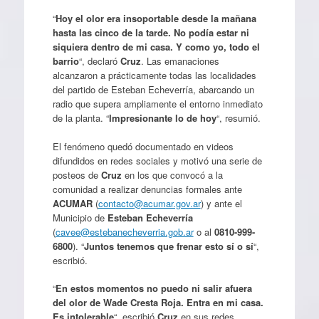
“
Hoy el olor era insoportable desde la mañana
hasta las cinco de la tarde. No podía estar ni
siquiera dentro de mi casa. Y como yo, todo el
barrio
“, declaró
Cruz
. Las emanaciones
alcanzaron a prácticamente todas las localidades
del partido de Esteban Echeverría, abarcando un
radio que supera ampliamente el entorno inmediato
de la planta. “
Impresionante lo de hoy
“, resumió.
El fenómeno quedó documentado en videos
difundidos en redes sociales y motivó una serie de
posteos de
Cruz
en los que convocó a la
comunidad a realizar denuncias formales ante
ACUMAR
(
contacto@acumar.gov.ar
) y ante el
Municipio de
Esteban Echeverría
(
cavee@estebanecheverria.gob.ar
o al
0810-999-
6800
). “
Juntos tenemos que frenar esto sí o sí
“,
escribió.
“
En estos momentos no puedo ni salir afuera
del olor de Wade Cresta Roja. Entra en mi casa.
Es intolerable
“, escribió
Cruz
en sus redes