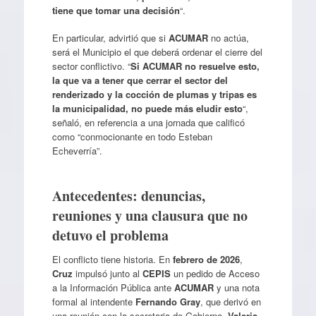
tiene que tomar una decisión
“.
En particular, advirtió que si
ACUMAR
no actúa,
será el Municipio el que deberá ordenar el cierre del
sector conflictivo. “
Si ACUMAR no resuelve esto,
la que va a tener que cerrar el sector del
renderizado y la cocción de plumas y tripas es
la municipalidad, no puede más eludir esto
“,
señaló, en referencia a una jornada que calificó
como “conmocionante en todo Esteban
Echeverría”.
Antecedentes: denuncias,
reuniones y una clausura que no
detuvo el problema
El conflicto tiene historia. En
febrero de 2026
,
Cruz
impulsó junto al
CEPIS
un pedido de Acceso
a la Información Pública ante
ACUMAR
y una nota
formal al intendente
Fernando Gray
, que derivó en
una reunión con la secretaria de Gobierno,
Valeria