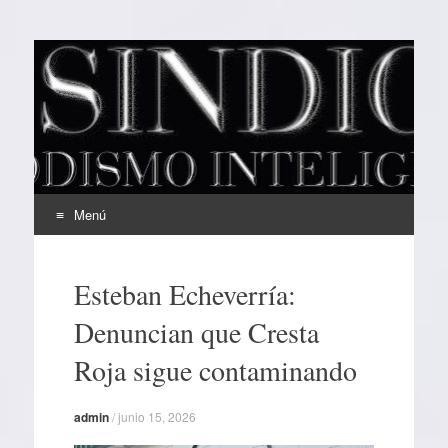
EL SINDICAL
Periodismo Inteligente
Menú
Ir
al
Esteban Echeverría:
contenido
Denuncian que Cresta
Roja sigue contaminando
admin
/
junio 15, 2026