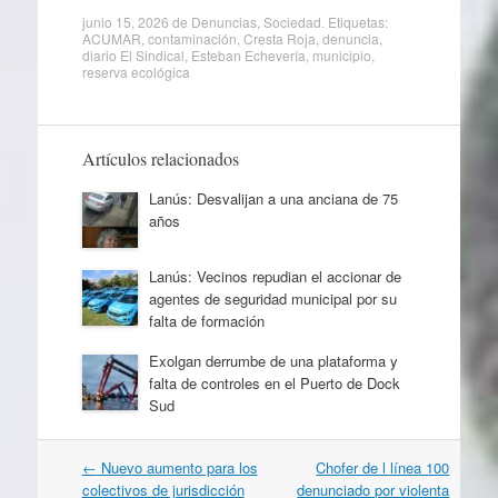
junio 15, 2026
de
Denuncias
,
Sociedad
. Etiquetas:
ACUMAR
,
contaminación
,
Cresta Roja
,
denuncia
,
diario El Sindical
,
Esteban Echevería
,
municipio
,
reserva ecológica
Artículos relacionados
Lanús: Desvalijan a una anciana de 75
años
Lanús: Vecinos repudian el accionar de
agentes de seguridad municipal por su
falta de formación
Exolgan derrumbe de una plataforma y
falta de controles en el Puerto de Dock
Sud
Navegación
←
Nuevo aumento para los
Chofer de l línea 100
por
colectivos de jurisdicción
denunciado por violenta