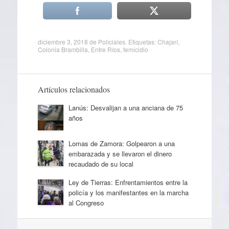
diciembre 3, 2018
de
Policiales
. Etiquetas:
Chajarí
,
Colonia Brambilla
,
Entre Ríos
,
femicidio
Artículos relacionados
Lanús: Desvalijan a una anciana de 75
años
Lomas de Zamora: Golpearon a una
embarazada y se llevaron el dinero
recaudado de su local
Ley de Tierras: Enfrentamientos entre la
policía y los manifestantes en la marcha
al Congreso