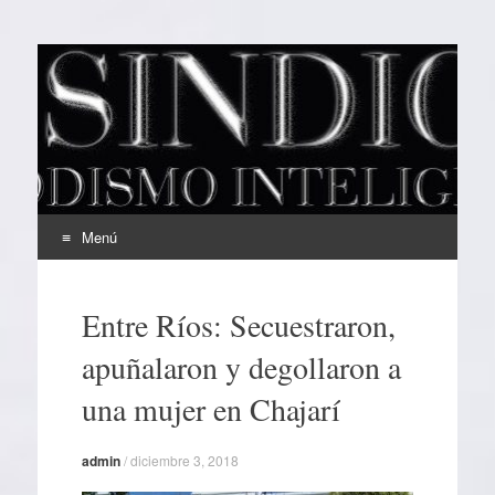
EL SINDICAL
Periodismo Inteligente
Menú
Ir
al
Entre Ríos: Secuestraron,
contenido
apuñalaron y degollaron a
una mujer en Chajarí
admin
/
diciembre 3, 2018