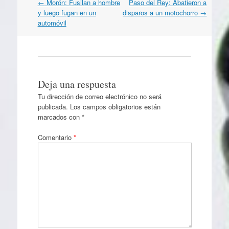
Navegación
←
Morón: Fusilan a hombre
Paso del Rey: Abatieron a
por
y luego fugan en un
disparos a un motochorro
→
artículos
automóvil
Deja una respuesta
Tu dirección de correo electrónico no será
publicada.
Los campos obligatorios están
marcados con
*
Comentario
*