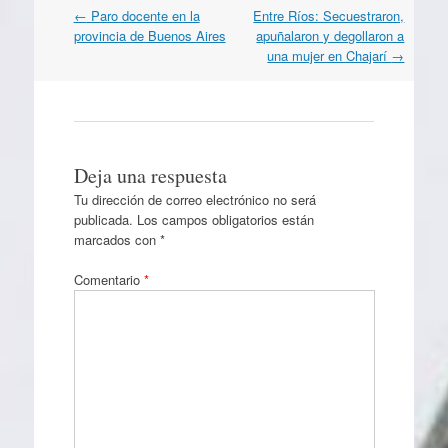
Navegación
←
Paro docente en la
Entre Ríos: Secuestraron,
por
provincia de Buenos Aires
apuñalaron y degollaron a
artículos
una mujer en Chajarí
→
Deja una respuesta
Tu dirección de correo electrónico no será
publicada.
Los campos obligatorios están
marcados con
*
Comentario
*