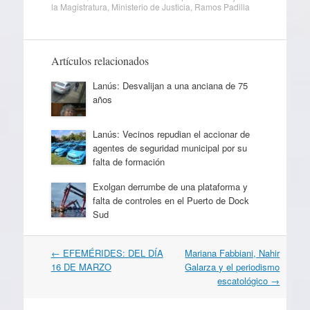
la Magistratura
,
Ministerio de Justicia
,
Ramos Padilla
Artículos relacionados
Lanús: Desvalijan a una anciana de 75
años
Lanús: Vecinos repudian el accionar de
agentes de seguridad municipal por su
falta de formación
Exolgan derrumbe de una plataforma y
falta de controles en el Puerto de Dock
Sud
Navegación
←
EFEMÉRIDES: DEL DÍA
Mariana Fabbiani, Nahir
por
16 DE MARZO
Galarza y el periodismo
artículos
escatológico
→