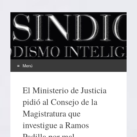
EL SINDICAL
Periodismo Inteligente
Menú
Ir
al
El Ministerio de Justicia
contenido
pidió al Consejo de la
Magistratura que
investigue a Ramos
Padilla por mal