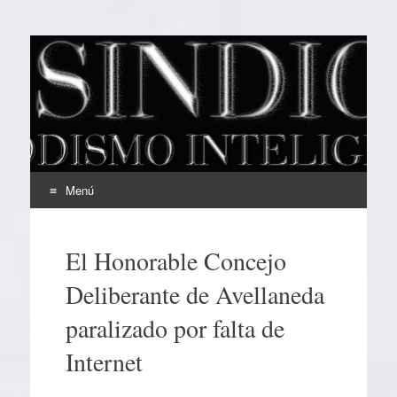
EL SINDICAL
Periodismo Inteligente
Menú
Ir
al
El Honorable Concejo
contenido
Deliberante de Avellaneda
paralizado por falta de
Internet