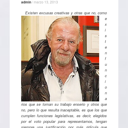
admin
/
marzo 13, 2013
Existen excusas creativas y otras que no, como
e
x
i
s
t
e
n
f
u
n
c
i
o
n
a
rios que se toman su trabajo enserio y otros que
no, pero lo que resulta inaceptable, es que los que
cumplen funciones legislativas, es decir, elegidos
por el voto popular para representarnos, tengan
siempre una justificación por más ridícula que