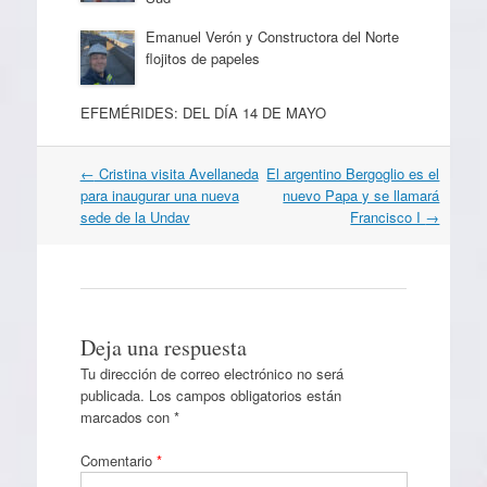
Emanuel Verón y Constructora del Norte
flojitos de papeles
EFEMÉRIDES: DEL DÍA 14 DE MAYO
Navegación
←
Cristina visita Avellaneda
El argentino Bergoglio es el
por
para inaugurar una nueva
nuevo Papa y se llamará
artículos
sede de la Undav
Francisco I
→
Deja una respuesta
Tu dirección de correo electrónico no será
publicada.
Los campos obligatorios están
marcados con
*
Comentario
*