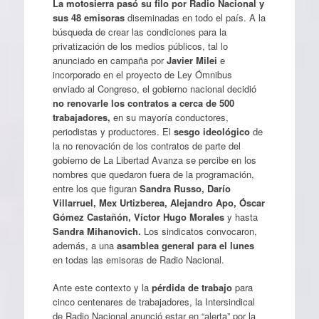
La motosierra pasó su filo por Radio Nacional y
sus 48 emisoras
diseminadas en todo el país. A la
búsqueda de crear las condiciones para la
privatización de los medios públicos, tal lo
anunciado en campaña por
Javier Milei
e
incorporado en el proyecto de Ley Ómnibus
enviado al Congreso, el gobierno nacional decidió
no renovarle los contratos a cerca de 500
trabajadores,
en su mayoría conductores,
periodistas y productores. El
sesgo ideológico
de
la no renovación de los contratos de parte del
gobierno de La Libertad Avanza se percibe en los
nombres que quedaron fuera de la programación,
entre los que figuran
Sandra Russo, Darío
Villarruel, Mex Urtizberea, Alejandro Apo, Óscar
Gómez Castañón, Víctor Hugo Morales
y hasta
Sandra Mihanovich.
Los sindicatos convocaron,
además, a una
asamblea general para el lunes
en todas las emisoras de Radio Nacional.
Ante este contexto y la
pérdida de trabajo
para
cinco centenares de trabajadores, la Intersindical
de Radio Nacional anunció estar en “alerta” por la