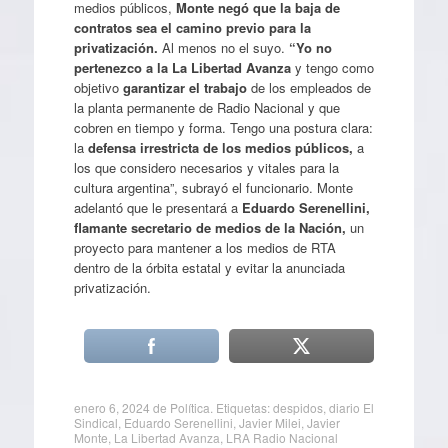
medios públicos,
Monte negó que la baja de
contratos sea el camino previo para la
privatización.
Al menos no el suyo.
“Yo no
pertenezco a la La Libertad Avanza
y tengo como
objetivo
garantizar el trabajo
de los empleados de
la planta permanente de Radio Nacional y que
cobren en tiempo y forma. Tengo una postura clara:
la
defensa irrestricta de los medios públicos,
a
los que considero necesarios y vitales para la
cultura argentina”, subrayó el funcionario. Monte
adelantó que le presentará a
Eduardo Serenellini,
flamante secretario de medios de la Nación,
un
proyecto para mantener a los medios de RTA
dentro de la órbita estatal y evitar la anunciada
privatización.
enero 6, 2024
de
Política
. Etiquetas:
despidos
,
diario El
Sindical
,
Eduardo Serenellini
,
Javier Milei
,
Javier
Monte
,
La Libertad Avanza
,
LRA Radio Nacional