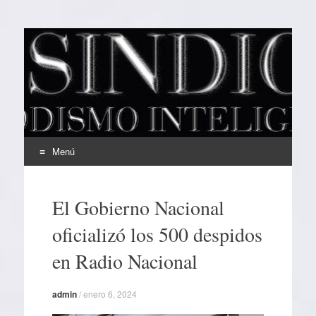
EL SINDICAL
Periodismo Inteligente
Menú
Ir
al
El Gobierno Nacional
contenido
oficializó los 500 despidos
en Radio Nacional
admin
/
enero 6, 2024