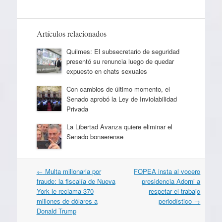
Artículos relacionados
Quilmes: El subsecretario de seguridad
presentó su renuncia luego de quedar
expuesto en chats sexuales
Con cambios de último momento, el
Senado aprobó la Ley de Inviolabilidad
Privada
La Libertad Avanza quiere eliminar el
Senado bonaerense
Navegación
←
Multa millonaria por
FOPEA insta al vocero
por
fraude: la fiscalía de Nueva
presidencia Adorni a
artículos
York le reclama 370
respetar el trabajo
millones de dólares a
periodístico
→
Donald Trump