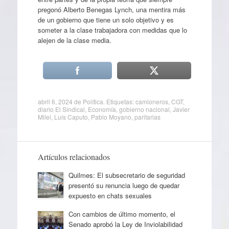
pregonó Alberto Benegas Lynch, una mentira más
de un gobierno que tiene un solo objetivo y es
someter a la clase trabajadora con medidas que lo
alejen de la clase media.
abril 6, 2024
de
Política
. Etiquetas:
camioneros
,
CGT
,
diario El Sindical
,
Economía
,
gobierno nacional
,
Javier
Milei
,
Luis Caputo
,
Pablo Moyano
,
paritarias
Artículos relacionados
Quilmes: El subsecretario de seguridad
presentó su renuncia luego de quedar
expuesto en chats sexuales
Con cambios de último momento, el
Senado aprobó la Ley de Inviolabilidad