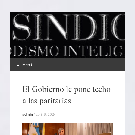
EL SINDICAL
Periodismo Inteligente
Menú
Ir
al
El Gobierno le pone techo
contenido
a las paritarias
admin
/
abril 6, 2024