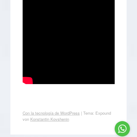
Con la tecnología de WordPress
|
Tema: Expound
von
Konstantin Kovshenin