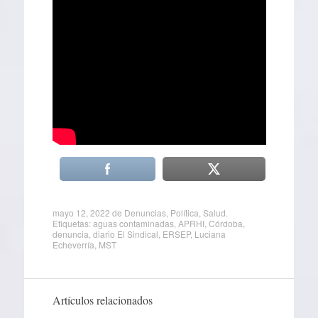
mayo 12, 2022
de
Denuncias
,
Política
,
Salud
.
Etiquetas:
aguas contaminadas
,
APRHI
,
Córdoba
,
denuncia
,
diario El Sindical
,
ERSEP
,
Luciana
Echeverría
,
MST
Artículos relacionados