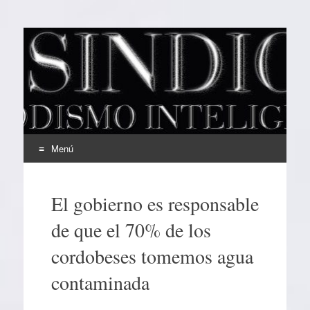
EL SINDICAL
Periodismo Inteligente
Menú
Ir
al
El gobierno es responsable
contenido
de que el 70% de los
cordobeses tomemos agua
contaminada