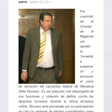
admin
/
agosto 25, 2011
Por
unanimid
ad, el
Consejo
de la
Magistrat
ura
decidió
la
“inmediat
a
suspensi
ón” y
promover
el juicio
de remoción del camarista federal de Mendoza
Otilio Romano. Es por presunto mal desempeño de
sus funciones y violación de delitos contra los
derechos humanos durante la última dictadura
militar. Romano está procesado por su participación
en casi un centenar de hechos considerados como