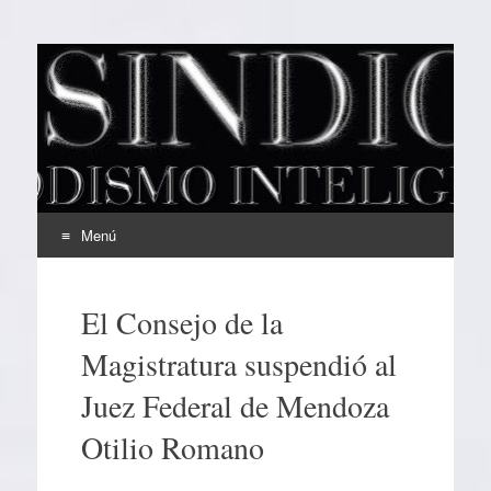
EL SINDICAL
Periodismo Inteligente
Menú
Ir
al
El Consejo de la
contenido
Magistratura suspendió al
Juez Federal de Mendoza
Otilio Romano