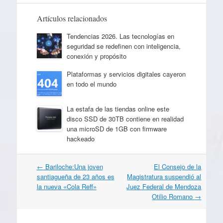
Artículos relacionados
Tendencias 2026. Las tecnologías en
seguridad se redefinen con inteligencia,
conexión y propósito
Plataformas y servicios digitales cayeron
en todo el mundo
La estafa de las tiendas online este
disco SSD de 30TB contiene en realidad
una microSD de 1GB con firmware
hackeado
Navegación
←
Bariloche:Una joven
El Consejo de la
por
santiagueña de 23 años es
Magistratura suspendió al
artículos
la nueva «Cola Reff»
Juez Federal de Mendoza
Otilio Romano
→