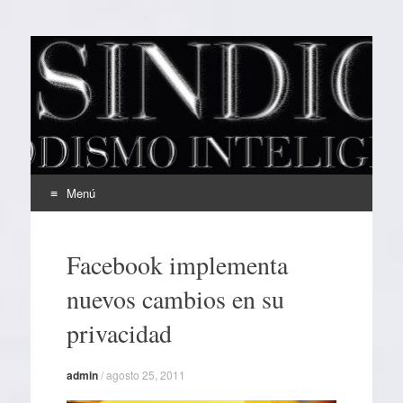
EL SINDICAL
Periodismo Inteligente
Menú
Ir
al
Facebook implementa
contenido
nuevos cambios en su
privacidad
admin
/
agosto 25, 2011