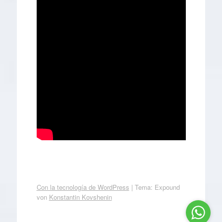
Con la tecnología de WordPress
|
Tema: Expound
von
Konstantin Kovshenin