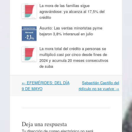
La mora de las familias sigue
agravándose: ya alcanza al 17,5% del
crédito
Asunto: Las ventas minoristas pyme
bajaron 3,8% interanual en julio
La mora total del crédito a personas se
multiplicó casi por cinco desde fines de
2024 y acumula 20 meses consecutivos
de suba
Navegación
←
EFEMÉRIDES: DEL DÍA
Sebastián Castillo del
por
9 DE MAYO
ridículo no se vuelve
→
artículos
Deja una respuesta
Tu dirección de correo electrónico no será