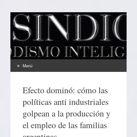
EL SINDICAL
Periodismo Inteligente
Menú
Ir
al
Efecto dominó: cómo las
contenido
políticas anti industriales
golpean a la producción y
el empleo de las familias
argentinas