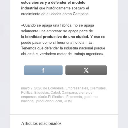
estos cierres y a defender el modelo
industrial
que históricamente sostuvo el
crecimiento de ciudades como Campana.
«Cuando se apaga una fábrica, no se apaga
solamente una empresa: se apaga parte de
la
identidad productiva de una ciudad.
Y eso no
puede pasar como si fuera una noticia más.
Tenemos que defender la industria nacional porque
ahí está el verdadero motor del trabajo argentino».
mayo 9, 2026
de
Economía
,
Empresariales
,
Gremiales
,
Política
. Etiquetas:
Cabot
,
Campana
,
cierre de
empresas
,
diario El Sindical
,
Economía
,
gobierno
nacional
,
producción local
,
UOM
Artículos relacionados