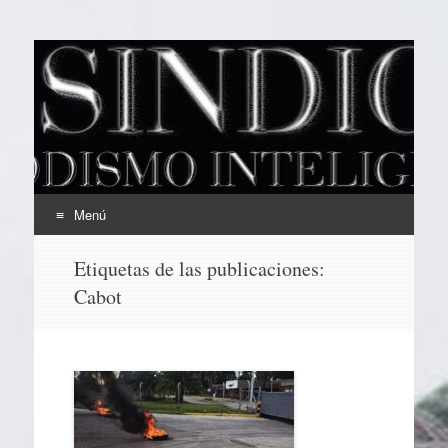
EL SINDICAL
Periodismo Inteligente
Menú
Ir
Etiquetas de las publicaciones:
al
Cabot
contenido