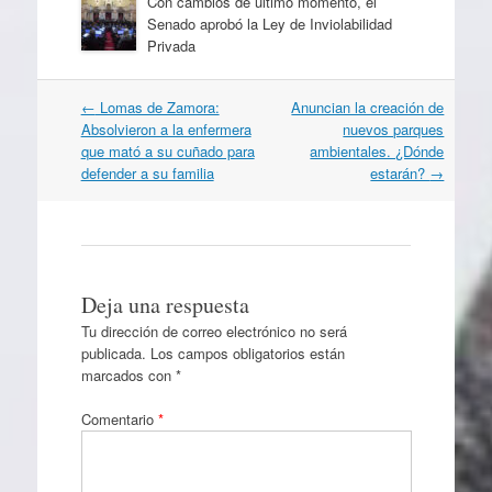
Con cambios de último momento, el
Senado aprobó la Ley de Inviolabilidad
Privada
Navegación
←
Lomas de Zamora:
Anuncian la creación de
por
Absolvieron a la enfermera
nuevos parques
artículos
que mató a su cuñado para
ambientales. ¿Dónde
defender a su familia
estarán?
→
Deja una respuesta
Tu dirección de correo electrónico no será
publicada.
Los campos obligatorios están
marcados con
*
Comentario
*