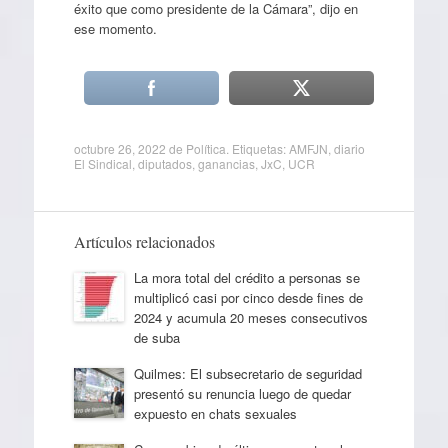
éxito que como presidente de la Cámara”, dijo en
ese momento.
octubre 26, 2022
de
Política
. Etiquetas:
AMFJN
,
diario
El Sindical
,
diputados
,
ganancias
,
JxC
,
UCR
Artículos relacionados
La mora total del crédito a personas se
multiplicó casi por cinco desde fines de
2024 y acumula 20 meses consecutivos
de suba
Quilmes: El subsecretario de seguridad
presentó su renuncia luego de quedar
expuesto en chats sexuales