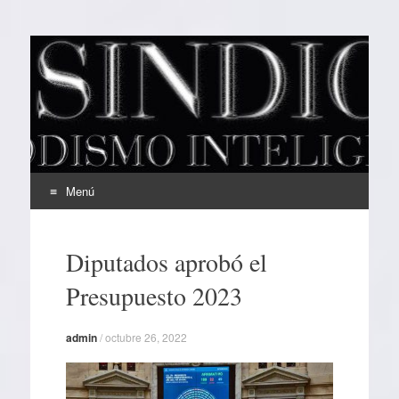
EL SINDICAL
Periodismo Inteligente
Menú
Ir
al
Diputados aprobó el
contenido
Presupuesto 2023
admin
/
octubre 26, 2022