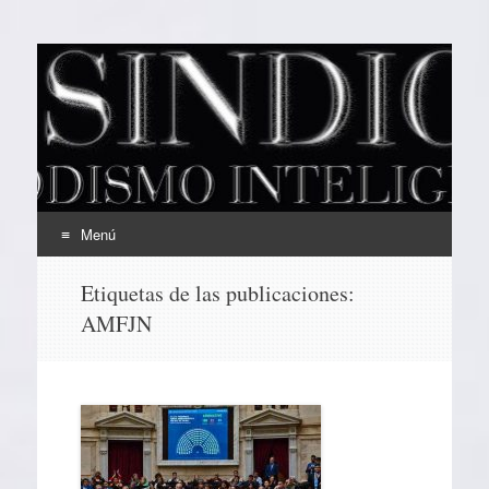
EL SINDICAL
Periodismo Inteligente
Menú
Ir
Etiquetas de las publicaciones:
al
AMFJN
contenido