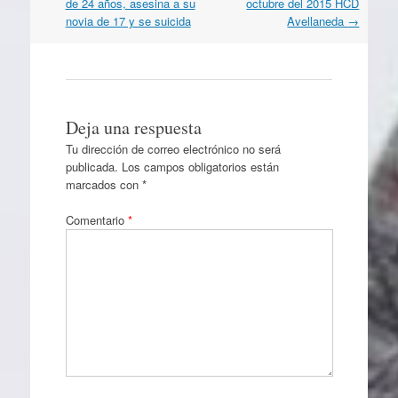
por
de 24 años, asesina a su
octubre del 2015 HCD
artículos
novia de 17 y se suicida
Avellaneda
→
Deja una respuesta
Tu dirección de correo electrónico no será
publicada.
Los campos obligatorios están
marcados con
*
Comentario
*