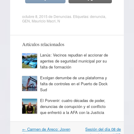
octubre 8, 2015
de
Denuncias
. Etiquetas:
denuncia
,
GEN
,
Mauricio Macri
,
N
Artículos relacionados
Lanús: Vecinos repudian el accionar de
agentes de seguridad municipal por su
falta de formación
Exolgan derrumbe de una plataforma y
falta de controles en el Puerto de Dock
Sud
El Porvenir: cuatro décadas de poder,
denuncias de corrupción y el conflicto
que enfrentó a la AFA con la Justicia
Navegación
←
Carmen de Areco: Joven
Sesión del día 08 de