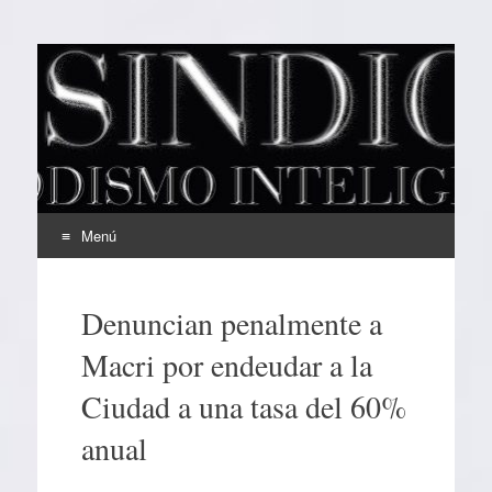
EL SINDICAL
Periodismo Inteligente
Menú
Ir
al
Denuncian penalmente a
contenido
Macri por endeudar a la
Ciudad a una tasa del 60%
anual