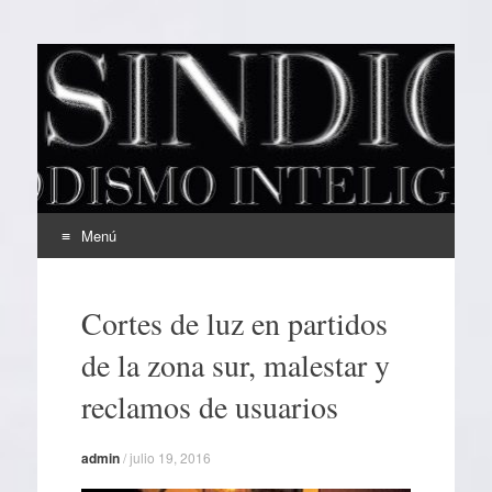
EL SINDICAL
Periodismo Inteligente
Menú
Ir
al
Cortes de luz en partidos
contenido
de la zona sur, malestar y
reclamos de usuarios
admin
/
julio 19, 2016