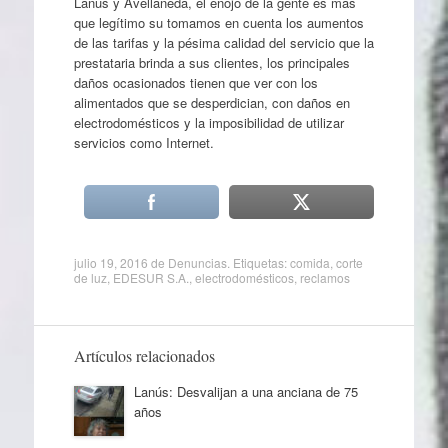
Lanús y Avellaneda, el enojo de la gente es más
que legítimo su tomamos en cuenta los aumentos
de las tarifas y la pésima calidad del servicio que la
prestataria brinda a sus clientes, los principales
daños ocasionados tienen que ver con los
alimentados que se desperdician, con daños en
electrodomésticos y la imposibilidad de utilizar
servicios como Internet.
julio 19, 2016
de
Denuncias
. Etiquetas:
comida
,
corte
de luz
,
EDESUR S.A.
,
electrodomésticos
,
reclamos
Artículos relacionados
Lanús: Desvalijan a una anciana de 75
años