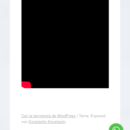
Con la tecnología de WordPress
|
Tema: Expound
von
Konstantin Kovshenin