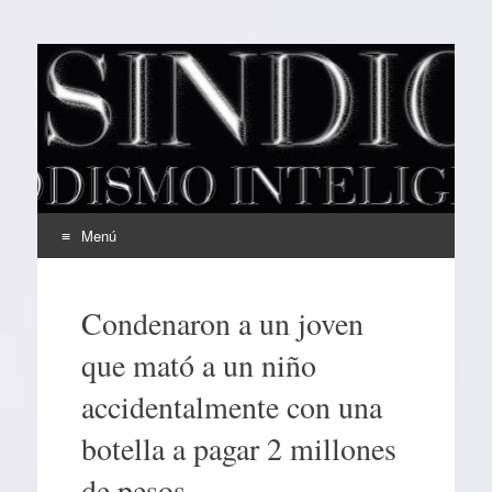
EL SINDICAL
Periodismo Inteligente
Menú
Ir
al
Condenaron a un joven
contenido
que mató a un niño
accidentalmente con una
botella a pagar 2 millones
de pesos