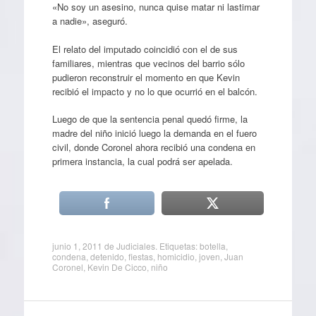
«No soy un asesino, nunca quise matar ni lastimar
a nadie», aseguró.
El relato del imputado coincidió con el de sus
familiares, mientras que vecinos del barrio sólo
pudieron reconstruir el momento en que Kevin
recibió el impacto y no lo que ocurrió en el balcón.
Luego de que la sentencia penal quedó firme, la
madre del niño inició luego la demanda en el fuero
civil, donde Coronel ahora recibió una condena en
primera instancia, la cual podrá ser apelada.
junio 1, 2011
de
Judiciales
. Etiquetas:
botella
,
condena
,
detenido
,
fiestas
,
homicidio
,
joven
,
Juan
Coronel
,
Kevin De Cicco
,
niño