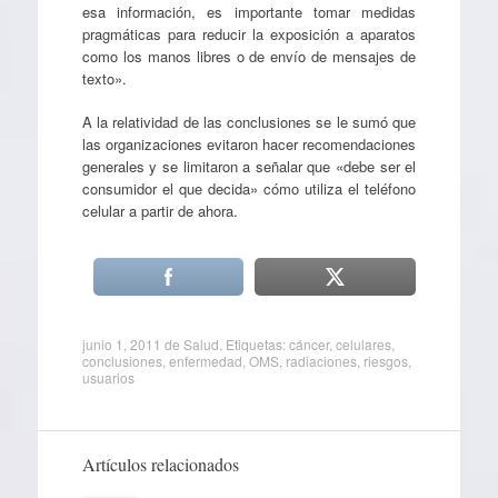
esa información, es importante tomar medidas
pragmáticas para reducir la exposición a aparatos
como los manos libres o de envío de mensajes de
texto».
A la relatividad de las conclusiones se le sumó que
las organizaciones evitaron hacer recomendaciones
generales y se limitaron a señalar que «debe ser el
consumidor el que decida» cómo utiliza el teléfono
celular a partir de ahora.
junio 1, 2011
de
Salud
. Etiquetas:
cáncer
,
celulares
,
conclusiones
,
enfermedad
,
OMS
,
radiaciones
,
riesgos
,
usuarios
Artículos relacionados