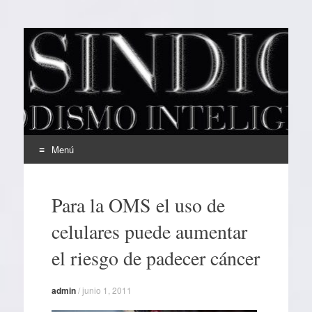
EL SINDICAL
Periodismo Inteligente
Menú
Ir
al
Para la OMS el uso de
contenido
celulares puede aumentar
el riesgo de padecer cáncer
admin
/
junio 1, 2011