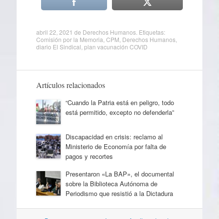
abril 22, 2021
de
Derechos Humanos
. Etiquetas:
Comisión por la Memoria
,
CPM
,
Derechos Humanos
,
diario El Sindical
,
plan vacunación COVID
Artículos relacionados
“Cuando la Patria está en peligro, todo
está permitido, excepto no defenderla”
Discapacidad en crisis: reclamo al
Ministerio de Economía por falta de
pagos y recortes
Presentaron «La BAP», el documental
sobre la Biblioteca Autónoma de
Periodismo que resistió a la Dictadura