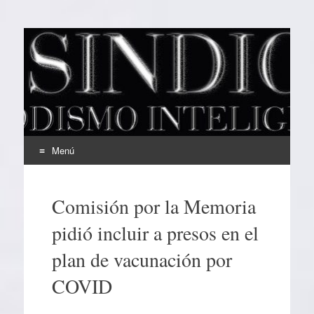
EL SINDICAL
Periodismo Inteligente
Menú
Ir
al
Comisión por la Memoria
contenido
pidió incluir a presos en el
plan de vacunación por
COVID