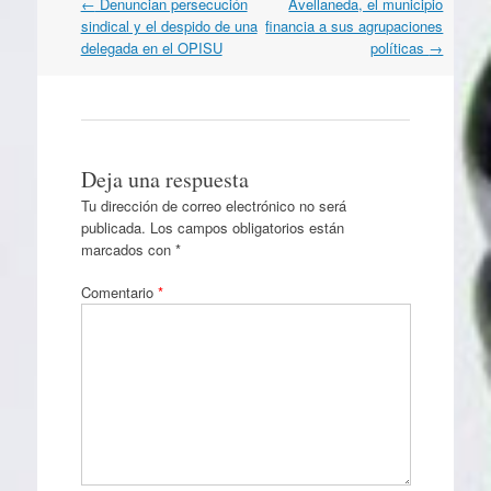
Navegación
←
Denuncian persecución
Avellaneda, el municipio
por
sindical y el despido de una
financia a sus agrupaciones
artículos
delegada en el OPISU
políticas
→
Deja una respuesta
Tu dirección de correo electrónico no será
publicada.
Los campos obligatorios están
marcados con
*
Comentario
*