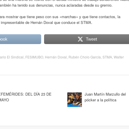
 también ha tenido sus denuncias, nunca aclaradas desde su gremio.
ra mostrar que tiene peso con sus «marchas» y que tiene contactos, la
 el impresentable de Hernán Doval que conduce el STMA.
book
Tweet
iario El Sindical
,
FESIMUBO
,
Hernán Doval
,
Rubén Cholo García
,
STMA
,
Walter
EFEMÉRIDES: DEL DÍA 23 DE
Juan Martín Marzullo del
MAYO
pócker a la política