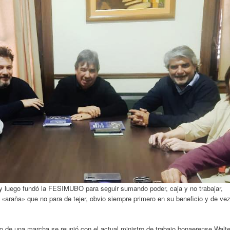
 y luego fundó la FESIMUBO para seguir sumando poder, caja y no trabajar,
araña» que no para de tejer, obvio siempre primero en su beneficio y de ve
uego de una marcha se reunió con el actual ministro de trabajo bonaerense Walte