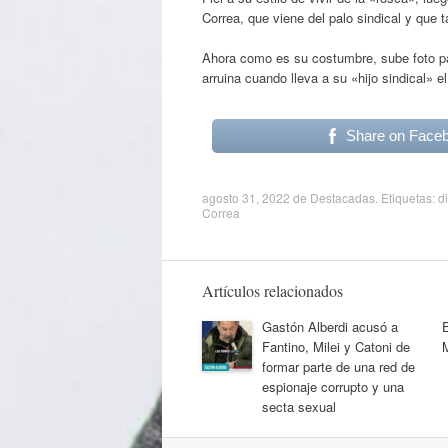
Correa, que viene del palo sindical y que
Ahora como es su costumbre, sube foto pa
arruina cuando lleva a su «hijo sindical»
Share on Face
agosto 31, 2022
de
Destacadas
. Etiquetas:
d
Correa
Artículos relacionados
Gastón Alberdi acusó a
Fantino, Milei y Catoni de
formar parte de una red de
espionaje corrupto y una
secta sexual