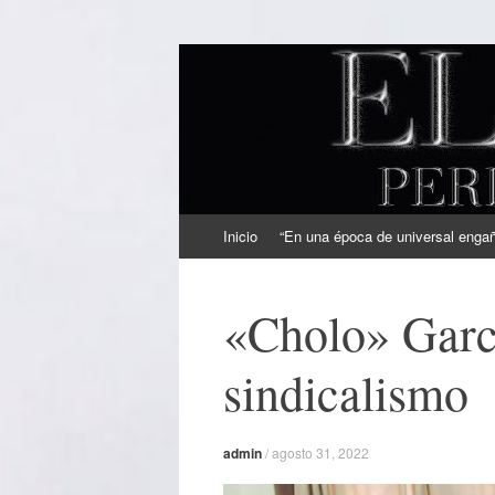
EL SINDICAL
Periodismo Inteligente
Ir
Inicio
“En una época de universal engaño
al
contenido
«Cholo» Garcí
sindicalismo
admin
/
agosto 31, 2022