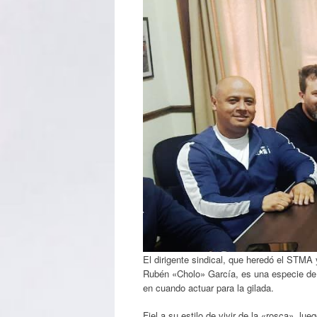
El dirigente sindical, que heredó el STMA
Rubén «Cholo» García, es una especie de «
en cuando actuar para la gilada.
Fiel a su estilo de vivir de la «rosca», l