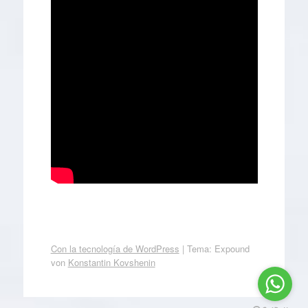
Con la tecnología de WordPress
|
Tema: Expound
von
Konstantin Kovshenin