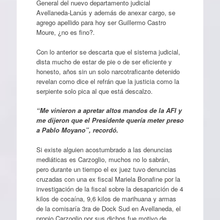
General del nuevo departamento judicial
Avellaneda-Lanús y además de anexar cargo, se
agrego apellido para hoy ser Guillermo Castro
Moure, ¿no es fino?.
Con lo anterior se descarta que el sistema judicial,
dista mucho de estar de pie o de ser eficiente y
honesto, años sin un solo narcotraficante detenido
revelan como dice el refrán que la justicia como la
serpiente solo pica al que está descalzo.
“Me vinieron a apretar altos mandos de la AFI y
me dijeron que el Presidente quería meter preso
a Pablo Moyano”, recordó.
Si existe alguien acostumbrado a las denuncias
mediáticas es Carzoglio, muchos no lo sabrán,
pero durante un tiempo el ex juez tuvo denuncias
cruzadas con una ex fiscal Mariela Bonafine por la
investigación de la fiscal sobre la desaparición de 4
kilos de cocaína, 9,6 kilos de marihuana y armas
de la comisaría 3ra de Dock Sud en Avellaneda, el
propio Carzoglio por sus dichos fue motivo de