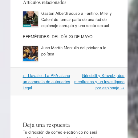
Artículos relacionados
Gastón Alberdi acusó a Fantino, Milei y
Catoni de formar parte de una red de
espionaje corrupto y una secta sexual
EFEMÉRIDES: DEL DÍA 23 DE MAYO
Juan Martín Marzullo del pócker a la
política
Navegación
←
Llavallol: La PFA allanó
Grindetti y Kravetz, dos
por
un comercio de autopartes
mentirosos y un investigado
artículos
ilegal
por espionaje
→
Deja una respuesta
Tu dirección de correo electrónico no será