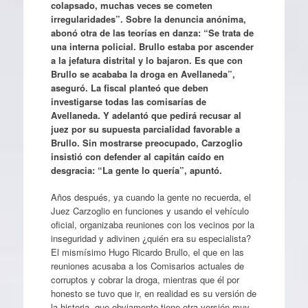
colapsado, muchas veces se cometen
irregularidades”. Sobre la denuncia anónima,
abonó otra de las teorías en danza: “Se trata de
una interna policial. Brullo estaba por ascender
a la jefatura distrital y lo bajaron. Es que con
Brullo se acababa la droga en Avellaneda”,
aseguró. La fiscal planteó que deben
investigarse todas las comisarías de
Avellaneda. Y adelantó que pedirá recusar al
juez por su supuesta parcialidad favorable a
Brullo. Sin mostrarse preocupado, Carzoglio
insistió con defender al capitán caído en
desgracia: “La gente lo quería”, apuntó.
Años después, ya cuando la gente no recuerda, el
Juez Carzoglio en funciones y usando el vehículo
oficial, organizaba reuniones con los vecinos por la
inseguridad y adivinen ¿quién era su especialista?
El mismísimo Hugo Ricardo Brullo, el que en las
reuniones acusaba a los Comisarios actuales de
corruptos y cobrar la droga, mientras que él por
honesto se tuvo que ir, en realidad es su versión de
la historia, que obviamente tiene otra versión muy