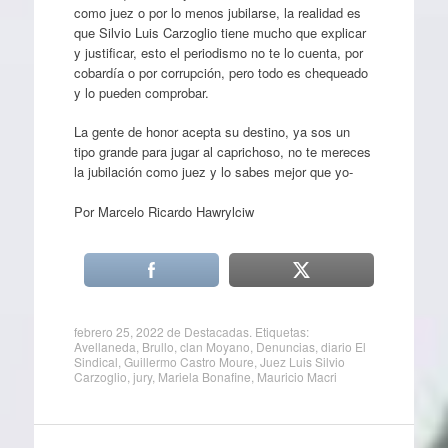
como juez o por lo menos jubilarse, la realidad es
que Silvio Luis Carzoglio tiene mucho que explicar
y justificar, esto el periodismo no te lo cuenta, por
cobardía o por corrupción, pero todo es chequeado
y lo pueden comprobar.
La gente de honor acepta su destino, ya sos un
tipo grande para jugar al caprichoso, no te mereces
la jubilación como juez y lo sabes mejor que yo-
Por Marcelo Ricardo Hawrylciw
febrero 25, 2022
de
Destacadas
. Etiquetas:
Avellaneda
,
Brullo
,
clan Moyano
,
Denuncias
,
diario El
Sindical
,
Guillermo Castro Moure
,
Juez Luis Silvio
Carzoglio
,
jury
,
Mariela Bonafine
,
Mauricio Macri