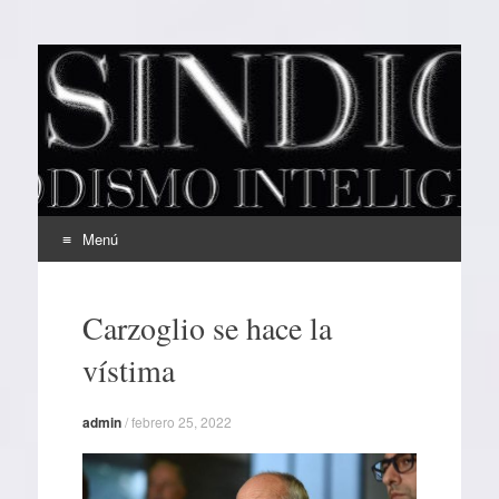
EL SINDICAL
Periodismo Inteligente
Menú
Ir
al
Carzoglio se hace la
contenido
vístima
admin
/
febrero 25, 2022