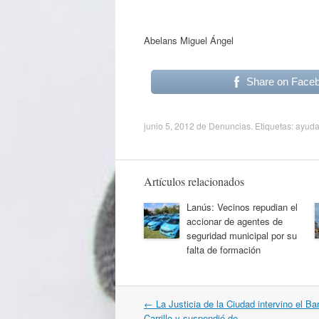
Enfermería Áre
Abelans Miguel Ángel
Share on Face
junio 5, 2012
de
Denuncias
. Etiquetas:
ayud
Artículos relacionados
Lanús: Vecinos repudian el
accionar de agentes de
seguridad municipal por su
falta de formación
Navegación
←
La Justicia de la Ciudad intervino el B
por
Carrillo y suspendió de