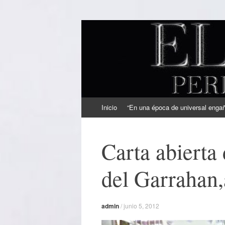
EL SINDICAL
Periodismo Inteligente
Ir
Inicio
“En una época de universal engaño
al
contenido
Carta abierta
del Garrahan
admin
/
junio 5, 2012