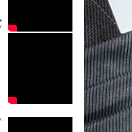
e
y
S