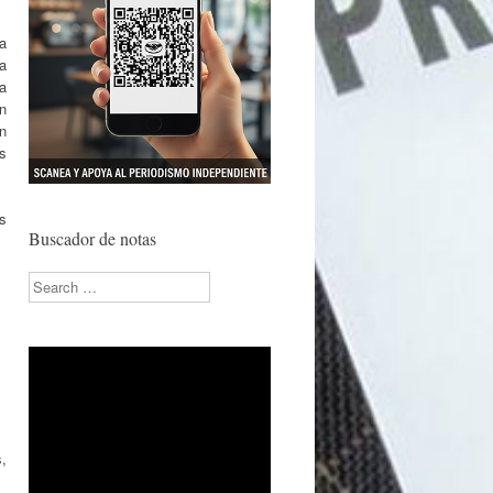
ta
a
a
n
n
s
s
Buscador de notas
Search
,