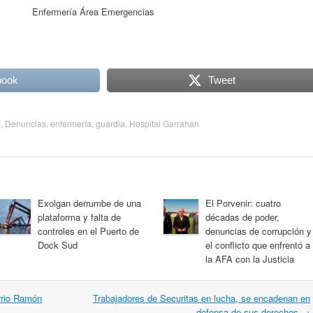
a Emergencias
book
Tweet
a
,
Denuncias
,
enfermería
,
guardia
,
Hospital Garrahan
Exolgan derrumbe de una
El Porvenir: cuatro
plataforma y falta de
décadas de poder,
controles en el Puerto de
denuncias de corrupción y
Dock Sud
el conflicto que enfrentó a
la AFA con la Justicia
arrio Ramón
Trabajadores de Securitas en lucha, se encadenan en
defensa de sus derechos
→