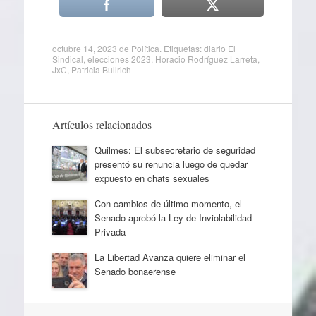
octubre 14, 2023
de
Política
. Etiquetas:
diario El
Sindical
,
elecciones 2023
,
Horacio Rodríguez Larreta
,
JxC
,
Patricia Bullrich
Artículos relacionados
Quilmes: El subsecretario de seguridad
presentó su renuncia luego de quedar
expuesto en chats sexuales
Con cambios de último momento, el
Senado aprobó la Ley de Inviolabilidad
Privada
La Libertad Avanza quiere eliminar el
Senado bonaerense