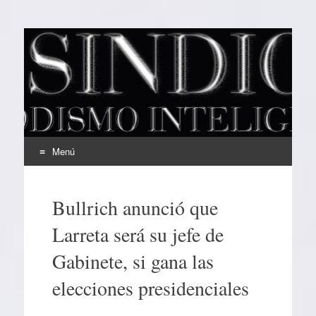
EL SINDICAL
Periodismo Inteligente
Menú
Ir
al
Bullrich anunció que
contenido
Larreta será su jefe de
Gabinete, si gana las
elecciones presidenciales