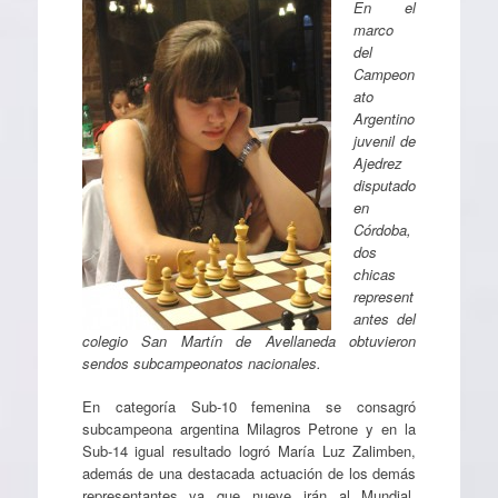
En el
marco
del
Campeon
ato
Argentino
juvenil de
Ajedrez
disputado
en
Córdoba,
dos
chicas
represent
antes del
colegio San Martín de Avellaneda obtuvieron
sendos subcampeonatos nacionales.
En categoría Sub-10 femenina se consagró
subcampeona argentina Milagros Petrone y en la
Sub-14 igual resultado logró María Luz Zalimben,
además de una destacada actuación de los demás
representantes ya que nueve irán al Mundial,