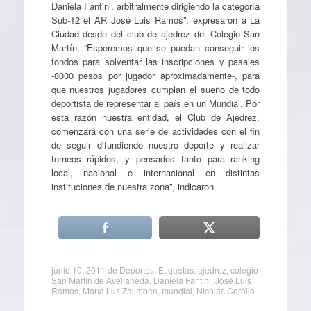
Daniela Fantini, arbitralmente dirigiendo la categoría
Sub-12 el AR José Luis Ramos”, expresaron a La
Ciudad desde del club de ajedrez del Colegio San
Martín. “Esperemos que se puedan conseguir los
fondos para solventar las inscripciones y pasajes
-8000 pesos por jugador aproximadamente-, para
que nuestros jugadores cumplan el sueño de todo
deportista de representar al país en un Mundial. Por
esta razón nuestra entidad, el Club de Ajedrez,
comenzará con una serie de actividades con el fin
de seguir difundiendo nuestro deporte y realizar
torneos rápidos, y pensados tanto para ranking
local, nacional e internacional en distintas
instituciones de nuestra zona”, indicaron.
junio 10, 2011
de
Deportes
. Etiquetas:
ajedrez
,
colegio
San Martín de Avellaneda
,
Daniela Fantini
,
José Luis
Ramos
,
María Luz Zalimben
,
mundial
,
Nicolás Cereijo