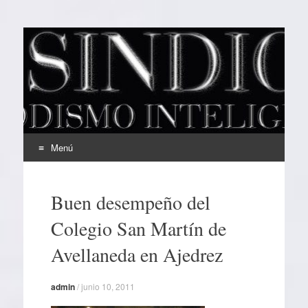
EL SINDICAL
Periodismo Inteligente
Menú
Ir
al
Buen desempeño del
contenido
Colegio San Martín de
Avellaneda en Ajedrez
admin
/
junio 10, 2011