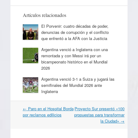
Artículos relacionados
El Porvenir: cuatro décadas de poder,
denuncias de corrupción y el conflicto
que enfrentó a la AFA con la Justicia
Argentina venció a Inglaterra con una
remontada y con Messi irá por un
bicampeonato histórico en el Mundial
2026
Argentina venció 3-1 a Suiza y jugará las
semifinales del Mundial 2026 ante
Inglaterra
Navegación
←
Paro en el Hospital Borda
Proyecto Sur presentó «100
por
por reclamos edilicios
propuestas para transformar
artículos
la Ciudad»
→