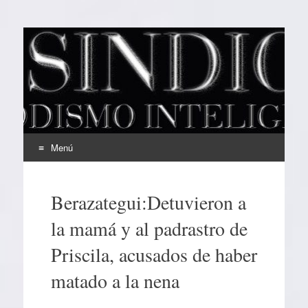
EL SINDICAL
Periodismo Inteligente
Menú
Ir
al
Berazategui:Detuvieron a
contenido
la mamá y al padrastro de
Priscila, acusados de haber
matado a la nena