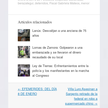
berazategui
,
detenidos
,
Fiscal Gabriela Mateos
,
menor
Artículos relacionados
Lanús: Desvalijan a una anciana de 75
años
Lomas de Zamora: Golpearon a una
embarazada y se llevaron el dinero
recaudado de su local
Ley de Tierras: Enfrentamientos entre la
policía y los manifestantes en la marcha
al Congreso
Navegación
←
EFEMERIDES: DEL DÍA
Villa Luro:Asesinan a
por
8 DE ENERO
Sargento retirado de la
artículos
federal en robo a
supermercado chino
→