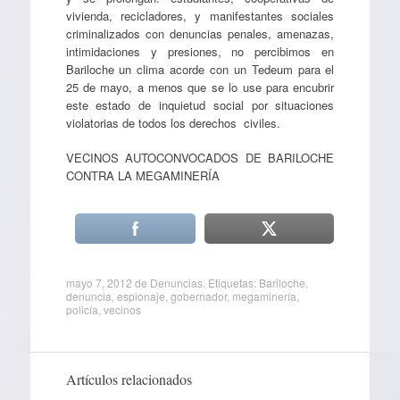
vivienda, recicladores, y manifestantes sociales
criminalizados con denuncias penales, amenazas,
intimidaciones y presiones, no percibimos en
Bariloche un clima acorde con un Tedeum para el
25 de mayo, a menos que se lo use para encubrir
este estado de inquietud social por situaciones
violatorias de todos los derechos civiles.
VECINOS AUTOCONVOCADOS DE BARILOCHE
CONTRA LA MEGAMINERÍA
mayo 7, 2012
de
Denuncias
. Etiquetas:
Bariloche
,
denuncia
,
espionaje
,
gobernador
,
megaminería
,
policía
,
vecinos
Artículos relacionados