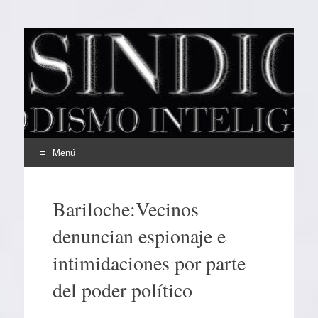
EL SINDICAL
Periodismo Inteligente
Menú
Ir
al
Bariloche:Vecinos
contenido
denuncian espionaje e
intimidaciones por parte
del poder político