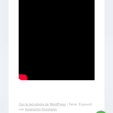
Con la tecnología de WordPress
|
Tema: Expound
von
Konstantin Kovshenin