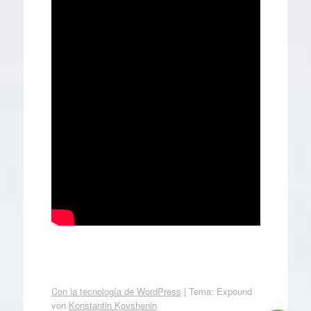
Con la tecnología de WordPress
|
Tema: Expound
von
Konstantin Kovshenin