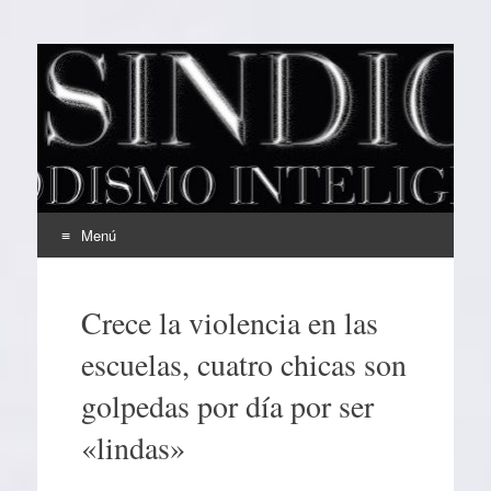
EL SINDICAL
Periodismo Inteligente
Menú
Ir
al
Crece la violencia en las
contenido
escuelas, cuatro chicas son
golpedas por día por ser
«lindas»