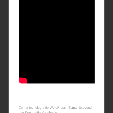
Con la tecnología de WordPress
|
Tema: Expound
von
Konstantin Kovshenin