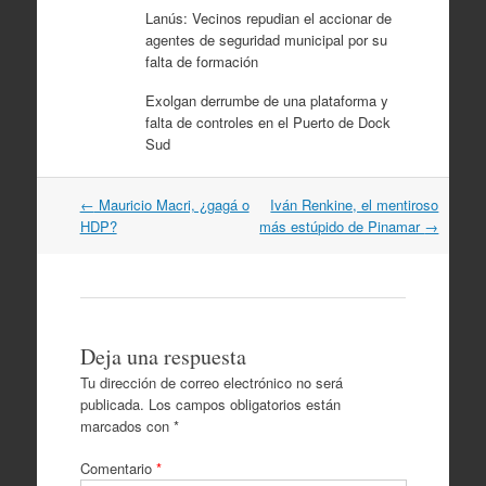
Lanús: Vecinos repudian el accionar de
agentes de seguridad municipal por su
falta de formación
Exolgan derrumbe de una plataforma y
falta de controles en el Puerto de Dock
Sud
Navegación
←
Mauricio Macri, ¿gagá o
Iván Renkine, el mentiroso
por
HDP?
más estúpido de Pinamar
→
artículos
Deja una respuesta
Tu dirección de correo electrónico no será
publicada.
Los campos obligatorios están
marcados con
*
Comentario
*