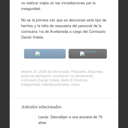
no realizar viajes en las inmediaciones por la
inseguridad.
No es la primera vez que se denuncian este tipo de
hechos y la falta de respuesta del personal de la
comisaría 1ra de Avellaneda a cargo del Comisario
Daniel Videla.
febrero 24, 2026
de
Denuncias
,
Policiales
. Etiquetas:
autos de aplicación
,
comisaría 1ra Avellaneda
,
Comisario Daniel Videla
,
diario El Sindical
,
inseguridad
,
noticias policiales
,
robos
Artículos relacionados
Lanús: Desvalijan a una anciana de 75
años