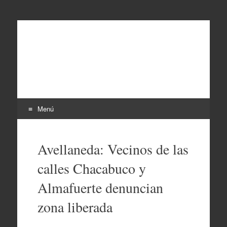
EL SINDICAL
Periodismo Inteligente
Menú
Ir
al
Avellaneda: Vecinos de las
contenido
calles Chacabuco y
Almafuerte denuncian
zona liberada