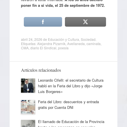
poner fin a si vida, el 25 de septiembre de 1972.
abril 24, 2026
de
Educación y Cultura
,
Sociedad
.
Etiquetas:
Alejandra Pizarnik
,
Avellaneda
,
caminata
,
CMA
,
diario El Sindical
,
poesía
Artículos relacionados
Leonardo Cifelli: el secretario de Cultura
habló en la Feria del Libro y dijo «Jorge
Luis Borgeres»
Feria del Libro: descuentos y entrada
gratis por Cuenta DNI
El llamado de Educación de la Provincia