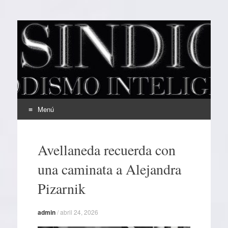
EL SINDICAL
Periodismo Inteligente
Menú
Ir
al
Avellaneda recuerda con
contenido
una caminata a Alejandra
Pizarnik
admin
/
abril 24, 2026