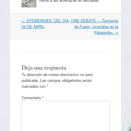
frente a las amenazas en escuelas
Navegación
←
EFEMÉRIDES: DEL DÍA
CINE DEBATE – «Tormenta
por
24 DE ABRIL
de Fuego, Incendios en la
artículos
Patagonia»
→
Deja una respuesta
Tu dirección de correo electrónico no será
publicada.
Los campos obligatorios están
marcados con
*
Comentario
*