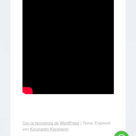
Con la tecnología de WordPress
|
Tema: Expound
von
Konstantin Kovshenin