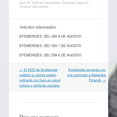
abril 24, 2026
de
Efemérides
. Etiquetas:
diario El
Sindical
,
Efemérides
Artículos relacionados
EFEMÉRIDES: DEL DÍA 8 DE AGOSTO
EFEMÉRIDES: DEL DÍA 7 DE AGOSTO
EFEMÉRIDES: DEL DÍA 6 DE AGOSTO
Navegación
←
El HCD de Avellaneda
Avellaneda recuerda con
por
celebró su quinta sesión
una caminata a Alejandra
artículos
ordinaria con foco en salud,
Pizarnik
→
cultura y políticas sociales
Deja una respuesta