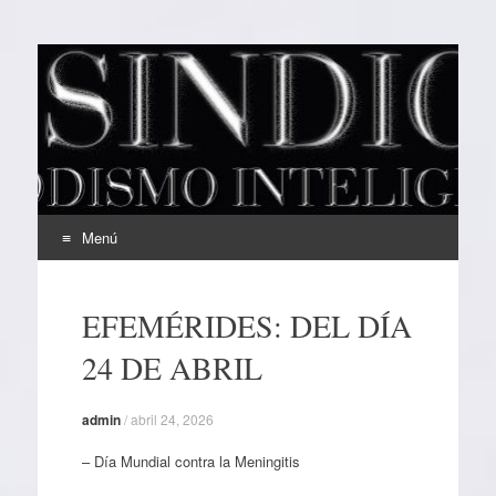
EL SINDICAL
Periodismo Inteligente
Menú
Ir
al
EFEMÉRIDES: DEL DÍA
contenido
24 DE ABRIL
admin
/
abril 24, 2026
– Día Mundial contra la Meningitis