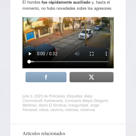
El hombre
fue rápidamente auxiliado
y, hasta el
momento, no hubo novedades sobre los agresores.
julio 3, 2023
de
Policiales
. Etiquetas:
Alejo
Chornobroff
,
Avellaneda
,
Comisario Mayor Gregorio
Martínez
,
diario El Sindical
,
inseguridad
,
Jorge
Ferraresi
,
robos
,
vecinos
,
víctimas
,
violencia
Artículos relacionados