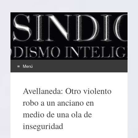
EL SINDICAL
Periodismo Inteligente
Menú
Ir
al
Avellaneda: Otro violento
contenido
robo a un anciano en
medio de una ola de
inseguridad