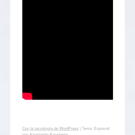
Con la tecnología de WordPress
|
Tema: Expound
von
Konstantin Kovshenin