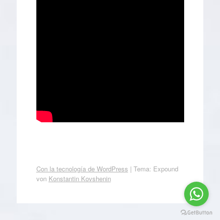
Con la tecnología de WordPress
|
Tema: Expound
von
Konstantin Kovshenin