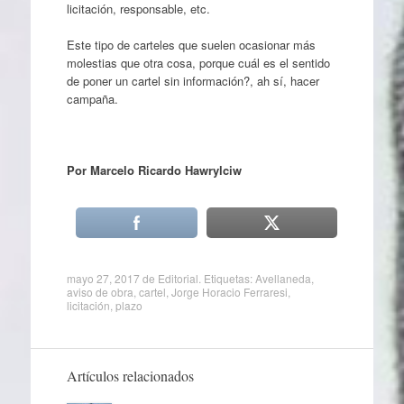
licitación, responsable, etc.
Este tipo de carteles que suelen ocasionar más
molestias que otra cosa, porque cuál es el sentido
de poner un cartel sin información?, ah sí, hacer
campaña.
Por Marcelo Ricardo Hawrylciw
mayo 27, 2017
de
Editorial
. Etiquetas:
Avellaneda
,
aviso de obra
,
cartel
,
Jorge Horacio Ferraresi
,
licitación
,
plazo
Artículos relacionados