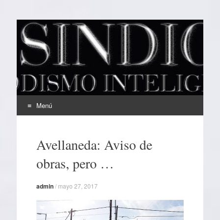
EL SINDICAL
Periodismo Inteligente
Menú
Ir
al
Avellaneda: Aviso de
contenido
obras, pero …
admin
/
mayo 27, 2017