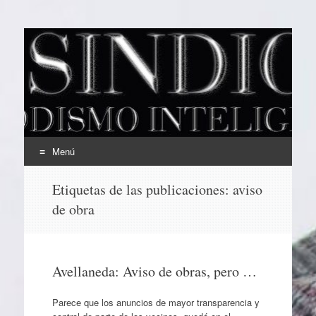
EL SINDICAL
Periodismo Inteligente
Menú
Ir
Etiquetas de las publicaciones:
aviso
al
de obra
contenido
Avellaneda: Aviso de obras, pero …
Parece que los anuncios de mayor transparencia y