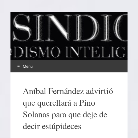
EL SINDICAL
Periodismo Inteligente
Menú
Ir
al
Aníbal Fernández advirtió
contenido
que querellará a Pino
Solanas para que deje de
decir estúpideces