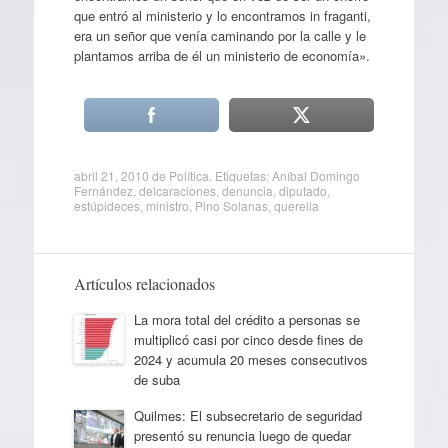
que entró al ministerio y lo encontramos in fraganti,
era un señor que venía caminando por la calle y le
plantamos arriba de él un ministerio de economía».
abril 21, 2010
de
Política
. Etiquetas:
Aníbal Domingo
Fernández
,
delcaraciones
,
denuncia
,
diputado
,
estúpideces
,
ministro
,
Pino Solanas
,
querella
Artículos relacionados
La mora total del crédito a personas se
multiplicó casi por cinco desde fines de
2024 y acumula 20 meses consecutivos
de suba
Quilmes: El subsecretario de seguridad
presentó su renuncia luego de quedar