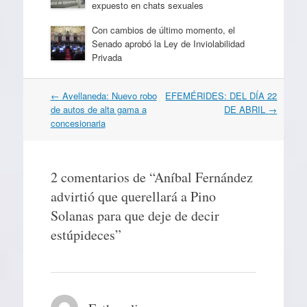
expuesto en chats sexuales
Con cambios de último momento, el
Senado aprobó la Ley de Inviolabilidad
Privada
Navegación
←
Avellaneda: Nuevo robo
EFEMÉRIDES: DEL DÍA 22
por
de autos de alta gama a
DE ABRIL
→
artículos
concesionaria
2 comentarios de “
Aníbal Fernández
advirtió que querellará a Pino
Solanas para que deje de decir
estúpideces
”