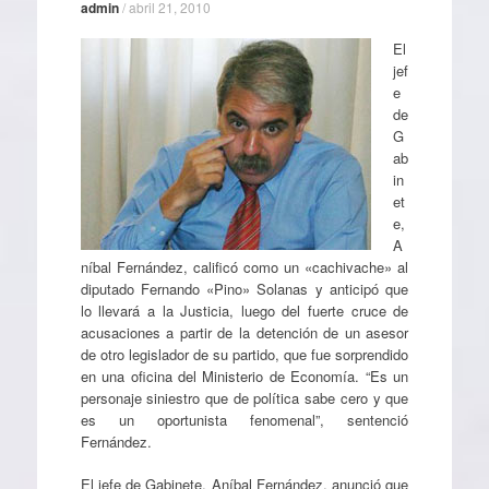
admin
/
abril 21, 2010
El
jef
e
de
G
ab
in
et
e,
A
níbal Fernández, calificó como un «cachivache» al
diputado Fernando «Pino» Solanas y anticipó que
lo llevará a la Justicia, luego del fuerte cruce de
acusaciones a partir de la detención de un asesor
de otro legislador de su partido, que fue sorprendido
en una oficina del Ministerio de Economía. “Es un
personaje siniestro que de política sabe cero y que
es un oportunista fenomenal”, sentenció
Fernández.
El jefe de Gabinete, Aníbal Fernández, anunció que