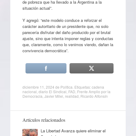
de pobreza que ha llevado a la Argentina a la
situación actual”.
Y agregó: “este modelo conduce a reforzar el
carácter autoritario de un presidente que, no solo
parecería disfrutar del daño producido por el brutal
ajuste, sino que intenta imponer reglas y conductas
que, claramente, como lo venimos viendo, dañan la
convivencia democrática”.
diciembre 11, 2024
de
Política
. Etiquetas:
cadena
nacional
,
diario El Sindical
,
FAD
,
Frente Amplio por la
Democracia
,
Javier Milei
,
realidad
,
Ricardo Alfonsín
Artículos relacionados
La Libertad Avanza quiere eliminar el