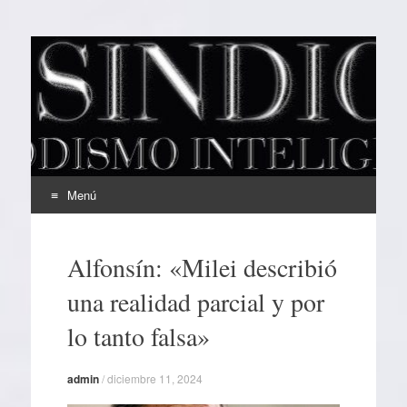
EL SINDICAL
Periodismo Inteligente
Menú
Ir
al
Alfonsín: «Milei describió
contenido
una realidad parcial y por
lo tanto falsa»
admin
/
diciembre 11, 2024