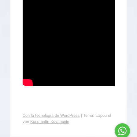
Con la tecnología de WordPress
|
Tema: Expound
von
Konstantin Kovshenin