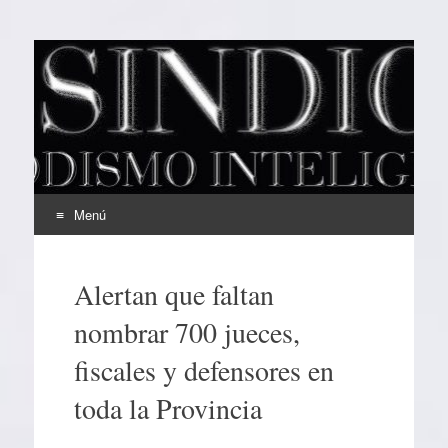
EL SINDICAL
Periodismo Inteligente
Menú
Ir
al
Alertan que faltan
contenido
nombrar 700 jueces,
fiscales y defensores en
toda la Provincia