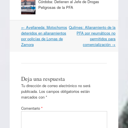
Córdoba: Detienen al Jefe de Drogas
Peligrosas de la PFA
Navegación
←
Avellaneda: Motochorros
Quilmes: Allanamiento de la
por
detenidos en allanamientos
PFA por neumáticos no
artículos
por policías de Lomas de
permitidos para
Zamora
comercialización
→
Deja una respuesta
Tu dirección de correo electrónico no será
publicada.
Los campos obligatorios están
marcados con
*
Comentario
*