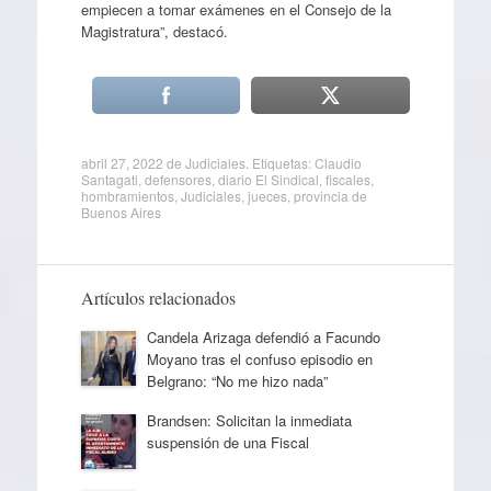
empiecen a tomar exámenes en el Consejo de la
Magistratura”, destacó.
abril 27, 2022
de
Judiciales
. Etiquetas:
Claudio
Santagati
,
defensores
,
diario El Sindical
,
fiscales
,
hombramientos
,
Judiciales
,
jueces
,
provincia de
Buenos Aires
Artículos relacionados
Candela Arizaga defendió a Facundo
Moyano tras el confuso episodio en
Belgrano: “No me hizo nada”
Brandsen: Solicitan la inmediata
suspensión de una Fiscal