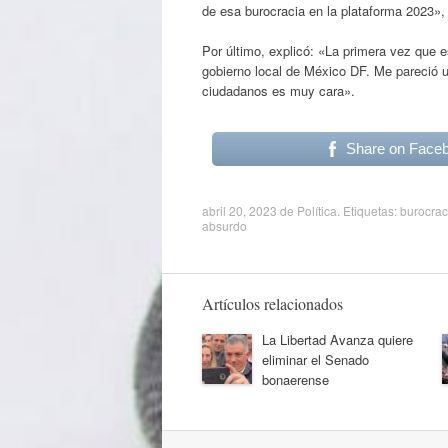
de esa burocracia en la plataforma 2023», 
Por último, explicó: «La primera vez que e
gobierno local de México DF. Me pareció u
ciudadanos es muy cara».
Share on Face
abril 20, 2023
de
Política
. Etiquetas:
burocrac
absurdo
Artículos relacionados
La Libertad Avanza quiere
eliminar el Senado
bonaerense