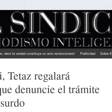
, decir la verdad constituye un acto revolucionario”
Publicidad
Sobre E
i, Tetaz regalará
ue denuncie el trámite
bsurdo