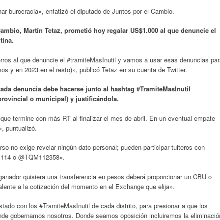
r burocracia», enfatizó el diputado de Juntos por el Cambio.
Cambio, Martín Tetaz, prometió hoy regalar US$1.000 al que denuncie el
tina.
rros al que denuncie el #tramiteMasInutil y vamos a usar esas denuncias pa
os y en 2023 en el resto)», publicó Tetaz en su cuenta de Twitter.
cada denuncia debe hacerse junto al hashtag #TramiteMasInutil
rovincial o municipal) y justificándola.
 que termine con más RT al finalizar el mes de abril. En un eventual empate
, puntualizó.
rso no exige revelar ningún dato personal; pueden participar tuiteros con
to1114 o @TQM112358».
 ganador quisiera una transferencia en pesos deberá proporcionar un CBU o
alente a la cotización del momento en el Exchange que elija».
istado con los #TramiteMasInutil de cada distrito, para presionar a que los
nde gobernamos nosotros. Donde seamos oposición incluiremos la eliminació