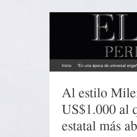
EL SINDICAL
Periodismo Inteligente
Ir
Inicio
“En una época de universal engaño
al
contenido
Al estilo Mile
US$1.000 al q
estatal más a