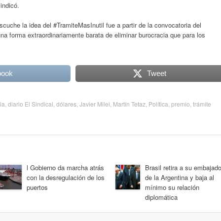
indicó.
scuche la idea del #TramiteMasInutil fue a partir de la convocatoria del
na forma extraordinariamente barata de eliminar burocracia que para los
book
Tweet
ia
,
diario El Sindical
,
dólares
,
Javier Milei
,
Martín Tetaz
,
Política
,
premio
,
trámite
l Gobierno da marcha atrás
Brasil retira a su embajado
con la desregulación de los
de la Argentina y baja al
puertos
mínimo su relación
diplomática