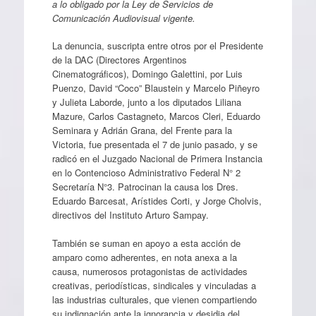
a lo obligado por la Ley de Servicios de
Comunicación Audiovisual vigente.
La denuncia, suscripta entre otros por el Presidente
de la DAC (Directores Argentinos
Cinematográficos), Domingo Galettini, por Luis
Puenzo, David “Coco” Blaustein y Marcelo Piñeyro
y Julieta Laborde, junto a los diputados Liliana
Mazure, Carlos Castagneto, Marcos Cleri, Eduardo
Seminara y Adrián Grana, del Frente para la
Victoria, fue presentada el 7 de junio pasado, y se
radicó en el Juzgado Nacional de Primera Instancia
en lo Contencioso Administrativo Federal N° 2
Secretaría N°3. Patrocinan la causa los Dres.
Eduardo Barcesat, Arístides Corti, y Jorge Cholvis,
directivos del Instituto Arturo Sampay.
También se suman en apoyo a esta acción de
amparo como adherentes, en nota anexa a la
causa, numerosos protagonistas de actividades
creativas, periodísticas, sindicales y vinculadas a
las industrias culturales, que vienen compartiendo
su indignación ante la ignorancia y desidia del