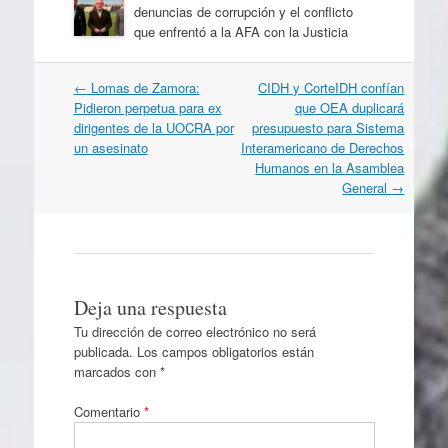
denuncias de corrupción y el conflicto
que enfrentó a la AFA con la Justicia
Navegación
←
Lomas de Zamora:
CIDH y CorteIDH confían
por
Pidieron perpetua para ex
que OEA duplicará
artículos
dirigentes de la UOCRA por
presupuesto para Sistema
un asesinato
Interamericano de Derechos
Humanos en la Asamblea
General
→
Deja una respuesta
Tu dirección de correo electrónico no será
publicada.
Los campos obligatorios están
marcados con
*
Comentario
*