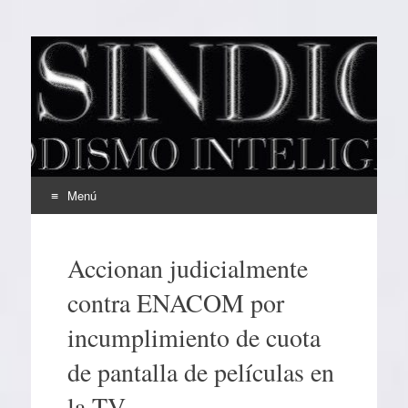
EL SINDICAL
Periodismo Inteligente
Menú
Ir
al
Accionan judicialmente
contenido
contra ENACOM por
incumplimiento de cuota
de pantalla de películas en
la TV