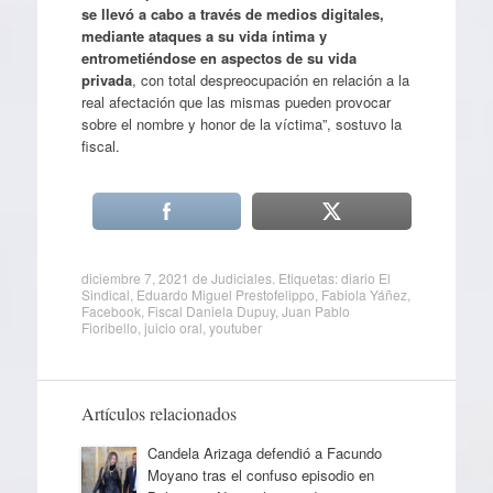
se llevó a cabo a través de medios digitales,
mediante ataques a su vida íntima y
entrometiéndose en aspectos de su vida
privada
, con total despreocupación en relación a la
real afectación que las mismas pueden provocar
sobre el nombre y honor de la víctima”, sostuvo la
fiscal.
diciembre 7, 2021
de
Judiciales
. Etiquetas:
diario El
Sindical
,
Eduardo Miguel Prestofelippo
,
Fabiola Yáñez
,
Facebook
,
Fiscal Daniela Dupuy
,
Juan Pablo
Fioribello
,
juicio oral
,
youtuber
Artículos relacionados
Candela Arizaga defendió a Facundo
Moyano tras el confuso episodio en