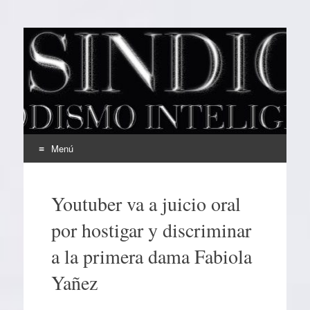
EL SINDICAL
Periodismo Inteligente
Menú
Ir
al
Youtuber va a juicio oral
contenido
por hostigar y discriminar
a la primera dama Fabiola
Yañez