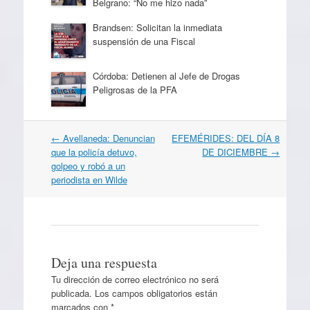
Belgrano: “No me hizo nada”
Brandsen: Solicitan la inmediata
suspensión de una Fiscal
Córdoba: Detienen al Jefe de Drogas
Peligrosas de la PFA
Navegación
←
Avellaneda: Denuncian
EFEMÉRIDES: DEL DÍA 8
por
que la policía detuvo,
DE DICIEMBRE
→
artículos
golpeo y robó a un
periodista en Wilde
Deja una respuesta
Tu dirección de correo electrónico no será
publicada.
Los campos obligatorios están
marcados con
*