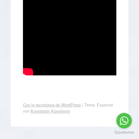
Con la tecnología de WordPress
|
Tema: Expound
von
Konstantin Kovshenin