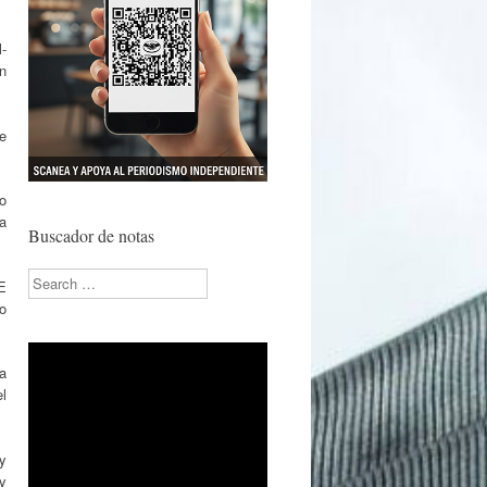
-
n
de
jo
ia
Buscador de notas
Search
E
o
la
el
 y
y