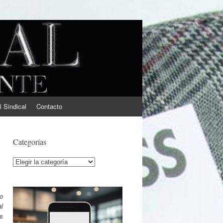
l Sindical
Contacto
Categorías
Categorías
o
l
s