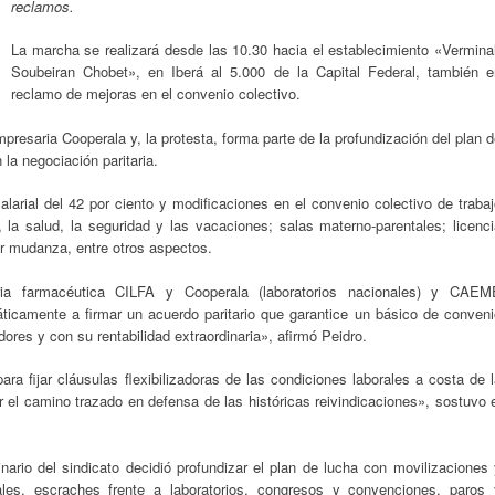
reclamos.
La marcha se realizará desde las 10.30 hacia el establecimiento «Verminal
Soubeiran Chobet», en Iberá al 5.000 de la Capital Federal, también e
reclamo de mejoras en el convenio colectivo.
presaria Cooperala y, la protesta, forma parte de la profundización del plan 
la negociación paritaria.
larial del 42 por ciento y modificaciones en el convenio colectivo de traba
l, la salud, la seguridad y las vacaciones; salas materno-parentales; licenc
r mudanza, entre otros aspectos.
ia farmacéutica CILFA y Cooperala (laboratorios nacionales) y CAEM
ticamente a firmar un acuerdo paritario que garantice un básico de conveni
ores y con su rentabilidad extraordinaria», afirmó Peidro.
a fijar cláusulas flexibilizadoras de las condiciones laborales a costa de 
 el camino trazado en defensa de las históricas reivindicaciones», sostuvo 
ario del sindicato decidió profundizar el plan de lucha con movilizaciones
les, escraches frente a laboratorios, congresos y convenciones, paros 