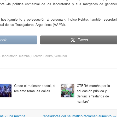
bre «la política comercial de los laboratorios y sus márgenes de gananci
hostigamiento y persecución al personal», indicó Peidro, también secretari
al de los Trabajadores Argentinos (AAPM).
book
Tweet
m
,
laboratorio
,
marcha
,
Ricardo Peidró
,
Verminal
Crece el malestar social, el
CTERA marcha por la
reclamo toma las calles
educación pública y
denuncia “salarios de
hambre”
tas y una marcha
Trabajadores del neumático reclaman aumento
→