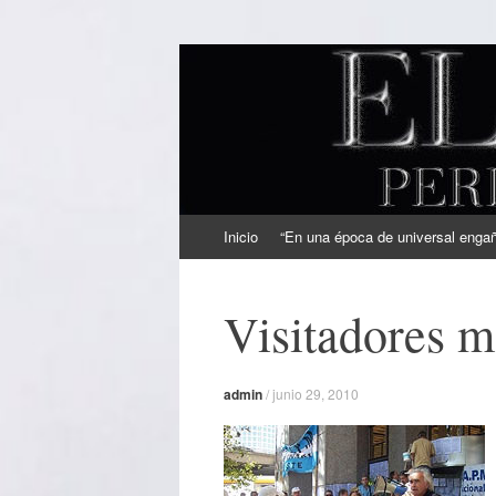
EL SINDICAL
Periodismo Inteligente
Ir
Inicio
“En una época de universal engaño
al
contenido
Visitadores m
admin
/
junio 29, 2010